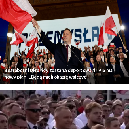
Bezrobotni Ukraińcy zostaną deportowani? PiS ma
nowy plan. „Będą mieli okazję walczyć”