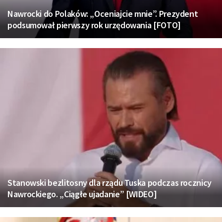
Nawrocki do Polaków: „Oceniajcie mnie”. Prezydent
podsumował pierwszy rok urzędowania [FOTO]
Stanowski bezlitosny dla rządu Tuska podczas rocznicy
Nawrockiego. „Ciągłe ujadanie” [WIDEO]