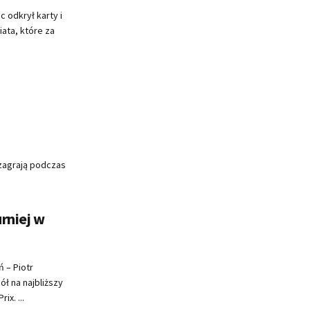
c odkrył karty i
iata, które za
 zagrają podczas
rniej w
ń – Piotr
 na najbliższy
x. ...