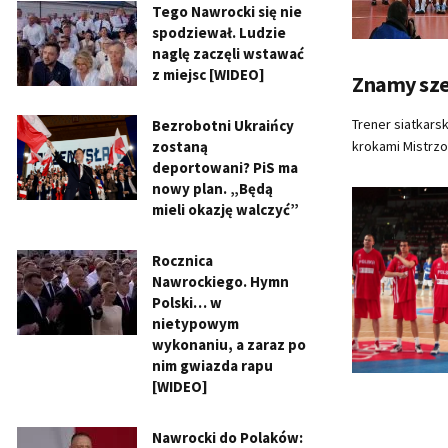
Tego Nawrocki się nie
spodziewał. Ludzie
naglę zaczęli wstawać
z miejsc [WIDEO]
Znamy sze
Trener siatkarsk
Bezrobotni Ukraińcy
zostaną
krokami Mistrzo
deportowani? PiS ma
nowy plan. „Będą
mieli okazję walczyć”
Rocznica
Nawrockiego. Hymn
Polski… w
nietypowym
wykonaniu, a zaraz po
nim gwiazda rapu
[WIDEO]
Nawrocki do Polaków: