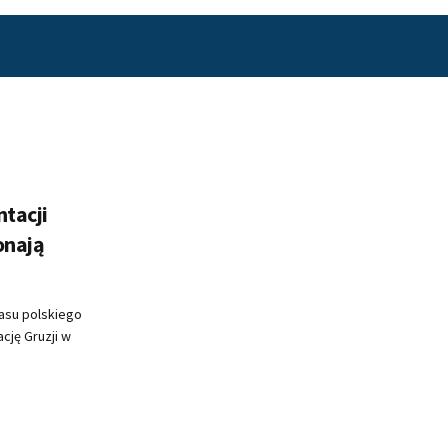
ntacji
onają
zasu polskiego
cję Gruzji w