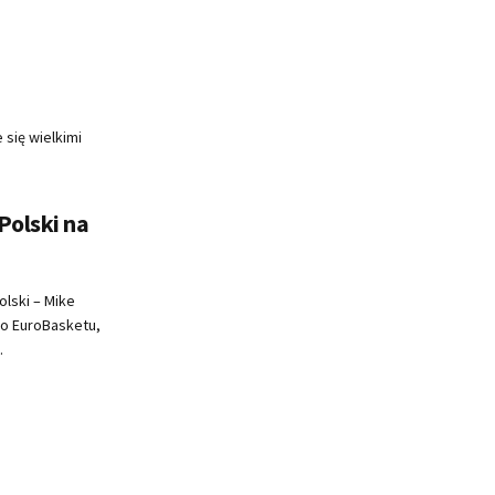
 się wielkimi
Polski na
olski – Mike
do EuroBasketu,
.