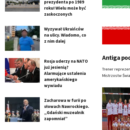
prezydenta po 1989
roku! Wielu może być
zaskoczonych
Wyzywał Ukraińców
na ulicy. Wiadomo, co
z nim dalej
Antiga pod
Rosja uderzy na NATO
już jesienią?
Trener reprezen
Alarmujące ustalenia
Mistrzostw Świa
amerykańskiego
wywiadu
Zacharowa w furii po
słowach Nawrockiego.
„Gdański muzealnik
zapomniał”