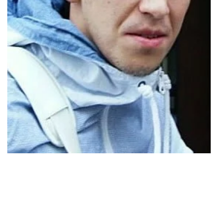
Waldemar Sobota w drugim meczu z rzędu wpisał się na
listę strzelców. To szósty gol Polaka w tym sezonie.
Jego zespół, Club Brugge, przegrał z Genk 3-2, a
reprezentant Polski przebywał na boisku przez pełne 90
minut.