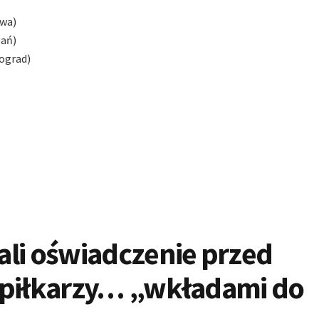
kwa)
zań)
gograd)
ali oświadczenie przed
 piłkarzy… „wkładami do