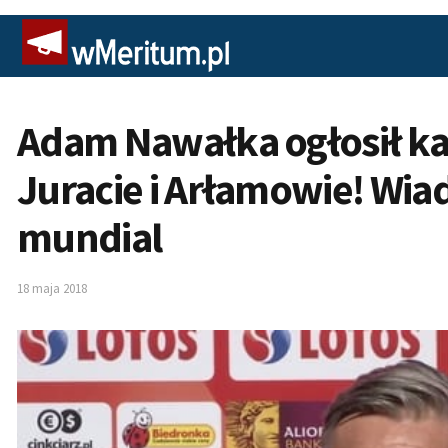
Adam Nawałka ogłosił k
Juracie i Arłamowie! Wia
mundial
18 maja 2018