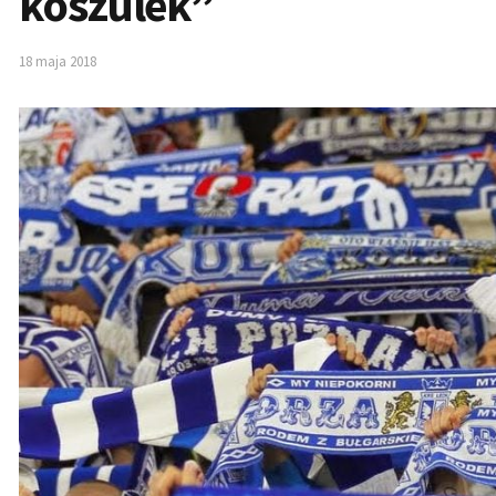
koszulek”
18 maja 2018