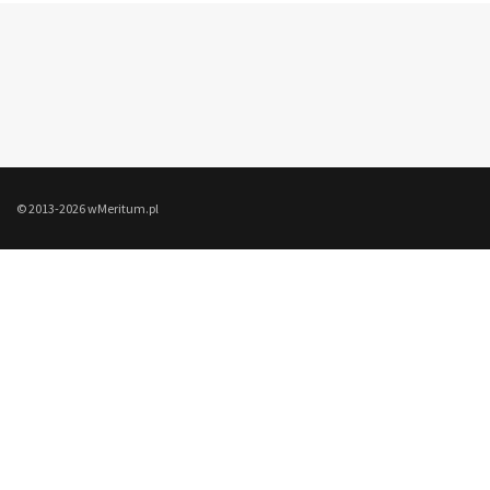
© 2013-2026 wMeritum.pl