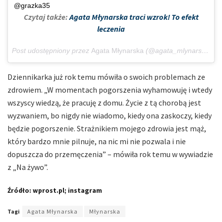
@grazka35
Czytaj także:
Agata Młynarska traci wzrok! To efekt
leczenia
Post udostępniony przez
Agata Młynarska
(@agata_mlynarska)
Li
Dziennikarka już rok temu mówiła o swoich problemach ze
zdrowiem. „W momentach pogorszenia wyhamowuję i wtedy
wszyscy wiedzą, że pracuję z domu. Życie z tą chorobą jest
wyzwaniem, bo nigdy nie wiadomo, kiedy ona zaskoczy, kiedy
będzie pogorszenie. Strażnikiem mojego zdrowia jest mąż,
który bardzo mnie pilnuje, na nic mi nie pozwala i nie
dopuszcza do przemęczenia” – mówiła rok temu w wywiadzie
z „Na żywo”.
Źródło: wprost.pl; instagram
Tagi
Agata Młynarska
Młynarska