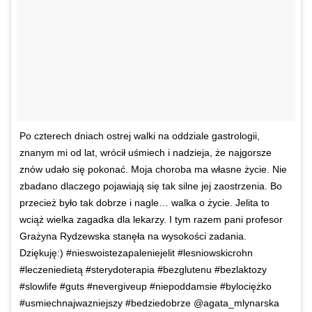
Po czterech dniach ostrej walki na oddziale gastrologii,
znanym mi od lat, wrócił uśmiech i nadzieja, że najgorsze
znów udało się pokonać. Moja choroba ma własne życie. Nie
zbadano dlaczego pojawiają się tak silne jej zaostrzenia. Bo
przecież było tak dobrze i nagle… walka o życie. Jelita to
wciąż wielka zagadka dla lekarzy. I tym razem pani profesor
Grażyna Rydzewska stanęła na wysokości zadania.
Dziękuję:) #nieswoistezapaleniejelit #lesniowskicrohn
#leczeniedietą #sterydoterapia #bezglutenu #bezlaktozy
#slowlife #guts #nevergiveup #niepoddamsie #bylociężko
#usmiechnajwazniejszy #bedziedobrze @agata_mlynarska