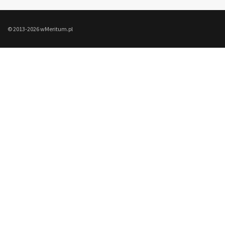
© 2013-2026 wMeritum.pl