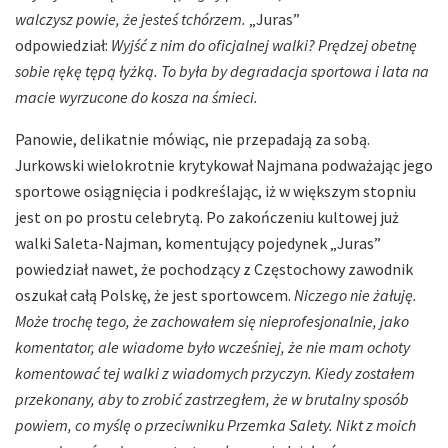
walczysz powie, że jesteś tchórzem.
„Juras”
odpowiedział:
Wyjść z nim do oficjalnej walki? Prędzej obetnę
sobie rękę tępą łyżką. To była by degradacja sportowa i lata na
macie wyrzucone do kosza na śmieci.
Panowie, delikatnie mówiąc, nie przepadają za sobą.
Jurkowski wielokrotnie krytykował Najmana podważając jego
sportowe osiągnięcia i podkreślając, iż w większym stopniu
jest on po prostu celebrytą. Po zakończeniu kultowej już
walki Saleta-Najman, komentujący pojedynek „Juras”
powiedział nawet, że pochodzący z Częstochowy zawodnik
oszukał całą Polskę, że jest sportowcem.
Niczego nie żałuję.
Może trochę tego, że zachowałem się nieprofesjonalnie, jako
komentator, ale wiadome było wcześniej, że nie mam ochoty
komentować tej walki z wiadomych przyczyn. Kiedy zostałem
przekonany, aby to zrobić zastrzegłem, że w brutalny sposób
powiem, co myślę o przeciwniku Przemka Salety. Nikt z moich