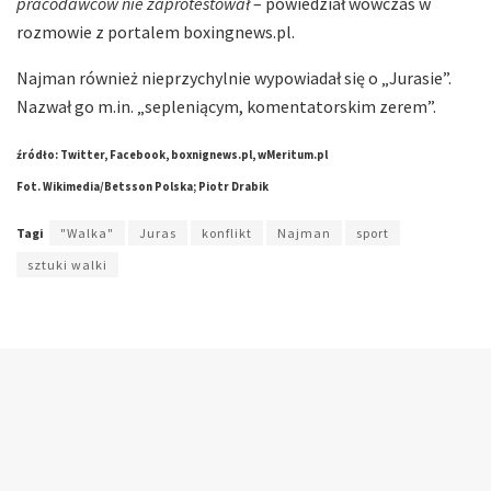
pracodawców nie zaprotestował
– powiedział wówczas w
rozmowie z portalem boxingnews.pl.
Najman również nieprzychylnie wypowiadał się o „Jurasie”.
Nazwał go m.in. „sepleniącym, komentatorskim zerem”.
źródło: Twitter, Facebook, boxnignews.pl, wMeritum.pl
Fot. Wikimedia/Betsson Polska; Piotr Drabik
Tagi
"Walka"
Juras
konflikt
Najman
sport
sztuki walki