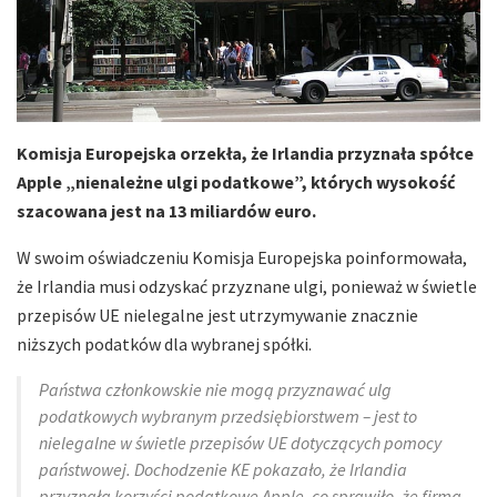
Komisja Europejska orzekła, że Irlandia przyznała spółce
Apple „nienależne ulgi podatkowe”, których wysokość
szacowana jest na 13 miliardów euro.
W swoim oświadczeniu Komisja Europejska poinformowała,
że Irlandia musi odzyskać przyznane ulgi, ponieważ w świetle
przepisów UE nielegalne jest utrzymywanie znacznie
niższych podatków dla wybranej spółki.
Państwa członkowskie nie mogą przyznawać ulg
podatkowych wybranym przedsiębiorstwem – jest to
nielegalne w świetle przepisów UE dotyczących pomocy
państwowej. Dochodzenie KE pokazało, że Irlandia
przyznała korzyści podatkowe Apple, co sprawiło ,że firma