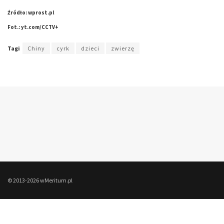
Źródło: wprost.pl
Fot.: yt.com/CCTV+
Tagi
Chiny
cyrk
dzieci
zwierzę
© 2013-2026 wMeritum.pl