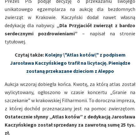
Prezes PiS podjął decyzję o przekazaniu swojego
unikatowego egzemplarza na aukcję dla bezdomnych
zwierząt w Krakowie. Kaczyński dodał nawet własną
dedykację dla nabywcy.
„Dla Przyjaciół zwierząt z bardzo
serdecznymi pozdrowieniami”
– napisał na stronie
tytułowej.
Czytaj także:
Kolejny \"Atlas kotów\" z podpisem
Jarosława Kaczyńskiego trafił na licytację. Pieniądze
zostaną przekazane dzieciom z Aleppo
Aukcja wczoraj dobiegła końca. Kwotę, za którą atlas został
wylicytowany, ogłoszono w czasie koncertu „Granie na
szczekanie” w krakowskiej Filharmonii. To doroczna impreza,
z której dochód przeznaczany jest na pomoc zwierzętom.
Ostatecznie słynny „Atlas kotów” z dedykacją Jarosława
Kaczyńskiego został sprzedany za zawrotną sumę 25 tys.
zł.