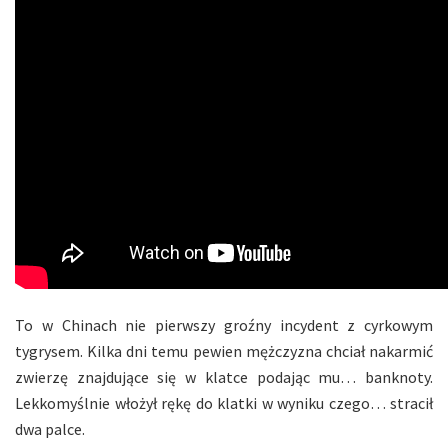
To w Chinach nie pierwszy groźny incydent z cyrkowym
tygrysem. Kilka dni temu pewien mężczyzna chciał nakarmić
zwierzę znajdujące się w klatce podając mu… banknoty.
Lekkomyślnie włożył rękę do klatki w wyniku czego… stracił
dwa palce.