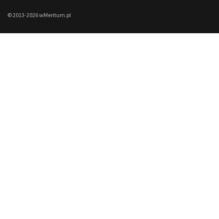
© 2013-2026 wMeritum.pl