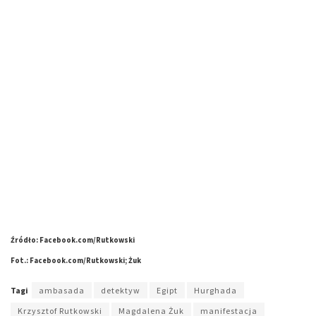
Źródło: Facebook.com/Rutkowski
Fot.: Facebook.com/Rutkowski; Żuk
Tagi
ambasada
detektyw
Egipt
Hurghada
Krzysztof Rutkowski
Magdalena Żuk
manifestacja