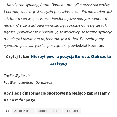
–
Każdy zna sytuację Artura Boruca – ma tylko przez rok ważny
kontrakt, więc to jest decyzja przyszłościowa. Rozmawiałem już
z Arturem i on wie, że Fraser Forster będzie naszym numerem
jeden. Wierzę w zdrową rywalizację i spodziewam się, że tak
będzie, ponieważ tak postępują zawodowcy. To trudna sytuacja
dla niego i rozumiem to, lecz taki jest futbol. Potrzebujemy
rywalizacji na wszystkich pozycjach
– powiedział Koeman.
Czytaj także:
Niezbyt pewna pozycja Boruca. Klub szuka
zastępcy
Źródło: Sky Sports
Fot. Wikimedia/Roger Gorączniak
Aby śledzić informacje sportowe na bieżąco zapraszamy
na nasz fanpage:
Tagi
Artur Boruc
Southampton
transfer