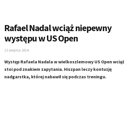
Rafael Nadal wciąż niepewny
występu w US Open
13 sierpnia 2014
Występ Rafaela Nadala w wielkoszlemowy US Open wciąż
stoi pod znakiem zapytania. Hiszpan leczy kontuzję
nadgarstka, której nabawił się podczas treningu.
Przez kontuzję Rafael Nadal zrezygnował z gry w turniejach
rangi ATP Masters 1000 w Toronto i w Cincinnati, gdzie miał
bronić tytułu sprzed roku. Lekarze nadal nie są pewni czy
Hiszpan wystąpi w tegorocznym US Open. Numer dwa
światowego rankingu ATP w zeszłym roku wygrał
amerykańskiego Wielkiego Szlema i jest kandydatem do