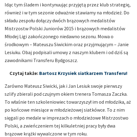
Idąc tym śladem i kontynuując przyjętą przez klub strategię,
również i w tym sezonie odważnie stawiamy na młodzież. Do
składu zespołu dołączy dwóch brązowych medalistów
Mistrzostw Polski Juniorów 2015 i brązowych medalistów
Młodej Ligi zakończonego niedawno sezonu. Mowa o
środkowym – Mateuszu Siwickim oraz przyjmującym – Janie
Lesiuku. Obaj podpisali umowy z naszym klubem i od dziś są
zawodnikami Transferu Bydgoszcz.
Czytaj także:
Bartosz Krzysiek siatkarzem Transferu!
Zarówno Mateusz Siwicki, jak i Jan Lesiuk swoje pierwszy
szlify zbierali pod czujnym okiem trenera Tomasza Zaczka.
To właśnie ten szkoleniowiec towarzyszył im od młodzika, aż
po końcowe miesiące w młodzieżowej siatkówce. To z nim
sięgali po medale w imprezach o młodzieżowe Mistrzostwo
Polski, a zwieńczeniem tej kilkuletniej pracy były dwa
brązowe krążki wywalczone w tym roku.