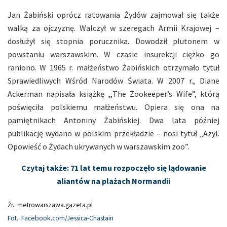
Jan Żabiński oprócz ratowania Żydów zajmował się także
walką za ojczyznę. Walczył w szeregach Armii Krajowej –
dosłużył się stopnia porucznika. Dowodził plutonem w
powstaniu warszawskim. W czasie insurekcji ciężko go
raniono. W 1965 r. małżeństwo Żabińskich otrzymało tytuł
Sprawiedliwych Wśród Narodów Świata. W 2007 r., Diane
Ackerman napisała książkę
„
The Zookeeper’s Wife”, którą
poświęciła polskiemu małżeństwu. Opiera się ona na
pamiętnikach Antoniny Żabińskiej. Dwa lata później
publikację wydano w polskim przekładzie – nosi tytuł „Azyl.
Opowieść o Żydach ukrywanych w warszawskim zoo”.
Czytaj także: 71 lat temu rozpoczęło się lądowanie
aliantów na plażach Normandii
Źr.: metrowarszawa.gazeta.pl
Fot.: Facebook.com/Jessica-Chastain