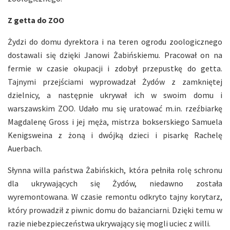
Z getta do ZOO
Żydzi do domu dyrektora i na teren ogrodu zoologicznego
dostawali się dzięki Janowi Żabińskiemu. Pracował on na
fermie w czasie okupacji i zdobył przepustkę do getta.
Tajnymi przejściami wyprowadzał Żydów z zamkniętej
dzielnicy, a następnie ukrywał ich w swoim domu i
warszawskim ZOO. Udało mu się uratować m.in. rzeźbiarkę
Magdalenę Gross i jej męża, mistrza bokserskiego Samuela
Kenigsweina z żoną i dwójką dzieci i pisarkę Rachelę
Auerbach.
Słynna willa państwa Żabińskich, która pełniła rolę schronu
dla ukrywających się Żydów, niedawno została
wyremontowana. W czasie remontu odkryto tajny korytarz,
który prowadził z piwnic domu do bażanciarni. Dzięki temu w
razie niebezpieczeństwa ukrywający się mogli uciec z willi.