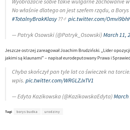
Wyobrażacie sobie takie wulgarne zachowanie 
No właśnie dlatego on jest szefem rządu, a Borys
#TotalnyBrakKlasy
??‍♂️
pic.twitter.com/Omvi9b
— Patryk Osowski (@Patryk_Osowski)
March 11, 
Jeszcze ostrzej zareagował Joachim Brudziński. „Lider opozycji
jakimi są klaunami” – napisał eurodeputowany Prawa i Sprawied
Chyba skończył pan tyle lat co świeczek na torc
wpis.
pic.twitter.com/WRGLZJxTV1
— Edyta Kazikowska (@KazikowskaEdyta)
March 
Tagi
borys budka
urodziny