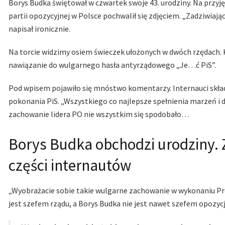
Borys Budka świętował w czwartek swoje 43. urodziny. Na przyj
partii opozycyjnej w Polsce pochwalił się zdjęciem. „Zadziwiaj
napisał ironicznie.
Na torcie widzimy osiem świeczek ułożonych w dwóch rzędach. 
nawiązanie do wulgarnego hasła antyrządowego „Je…ć PiS”.
Pod wpisem pojawiło się mnóstwo komentarzy. Internauci skład
pokonania PiS. „Wszystkiego co najlepsze spełnienia marzeń i 
zachowanie lidera PO nie wszystkim się spodobało…
Borys Budka obchodzi urodziny. 
części internautów
„Wyobrażacie sobie takie wulgarne zachowanie w wykonaniu P
jest szefem rządu, a Borys Budka nie jest nawet szefem opozycj