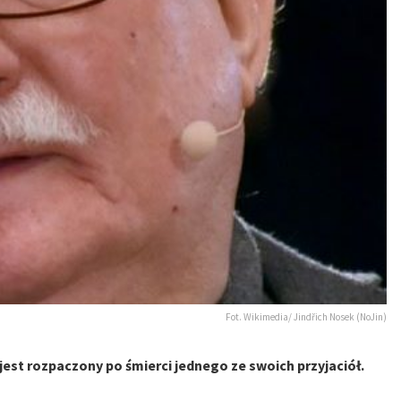
Fot. Wikimedia/ Jindřich Nosek (NoJin)
jest rozpaczony po śmierci jednego ze swoich przyjaciół.