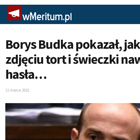
Borys Budka pokazał, jak
zdjęciu tort i świeczki 
hasła…
11 marca 2021