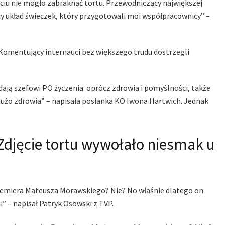
ęciu nie mogło zabraknąć tortu. Przewodniczący największej
ący układ świeczek, który przygotowali moi współpracownicy” –
Komentujący internauci bez większego trudu dostrzegli
ają szefowi PO życzenia: oprócz zdrowia i pomyślności, także
dużo zdrowia” – napisała posłanka KO Iwona Hartwich. Jednak
Zdjęcie tortu wywołało niesmak u
remiera Mateusza Morawskiego? Nie? No właśnie dlatego on
i” – napisał Patryk Osowski z TVP.