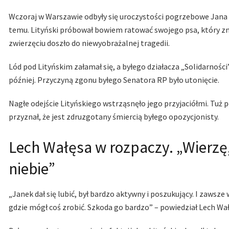
Wczoraj w Warszawie odbyły się uroczystości pogrzebowe Jana Li
temu. Lityński próbował bowiem ratować swojego psa, który zn
zwierzęciu doszło do niewyobrażalnej tragedii.
Lód pod Lityńskim załamał się, a byłego działacza „Solidarności
później. Przyczyną zgonu byłego Senatora RP było utonięcie.
Nagłe odejście Lityńskiego wstrząsnęło jego przyjaciółmi. Tuż p
przyznał, że jest zdruzgotany śmiercią byłego opozycjonisty.
Lech Wałęsa w rozpaczy. „Wierzę
niebie”
„Janek dał się lubić, był bardzo aktywny i poszukujący. I zawsze
gdzie mógł coś zrobić. Szkoda go bardzo” – powiedział Lech W