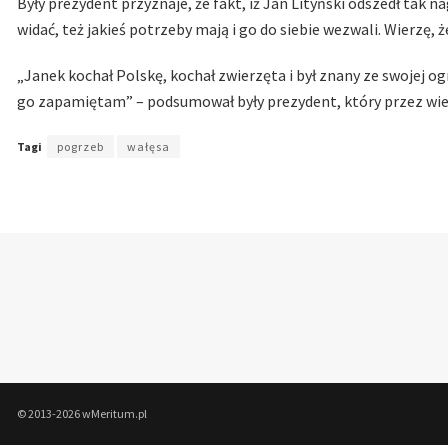
Były prezydent przyznaje, że fakt, iż Jan Lityński odszedł tak 
widać, też jakieś potrzeby mają i go do siebie wezwali. Wierzę, 
„Janek kochał Polskę, kochał zwierzęta i był znany ze swojej og
go zapamiętam” – podsumował były prezydent, który przez wie
Tagi
pogrzeb
wałęsa
© 2013-2026 wMeritum.pl