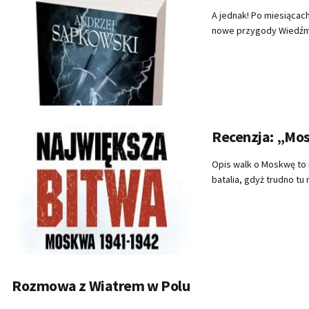
A jednak! Po miesiącac
nowe przygody Wiedźmina
Recenzja: „Mo
Opis walk o Moskwę to n
batalia, gdyż trudno tu 
Rozmowa z Wiatrem w Polu