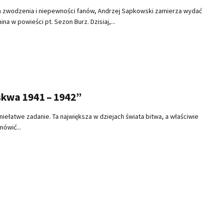
h zwodzenia i niepewności fanów, Andrzej Sapkowski zamierza wydać
 w powieści pt. Sezon Burz. Dzisiaj,...
skwa 1941 – 1942”
iełatwe zadanie. Ta największa w dziejach świata bitwa, a właściwie
mówić...