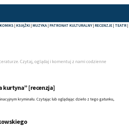
KOMIKS
|
KSIĄŻKI
|
MUZYKA
|
PATRONAT KULTURALNY
|
RECENZJE
|
TEATR
|
raturze. Czytaj, oglądaj i komentuj z nami codzienne
 kurtyna” [recenzja]
acyjnym kryminału. Czytając lub oglądając dzieło z tego gatunku,
łkowskiego