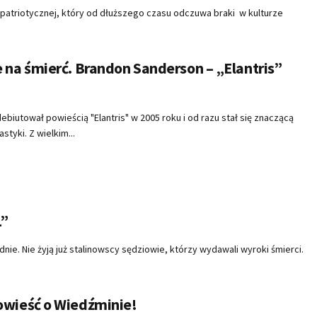
 patriotycznej, który od dłuższego czasu odczuwa braki w kulturze
 na śmierć. Brandon Sanderson – „Elantris”
iutował powieścią "Elantris" w 2005 roku i od razu stał się znaczącą
styki. Z wielkim...
L”
ie. Nie żyją już stalinowscy sędziowie, którzy wydawali wyroki śmierci.
owieść o Wiedźminie!