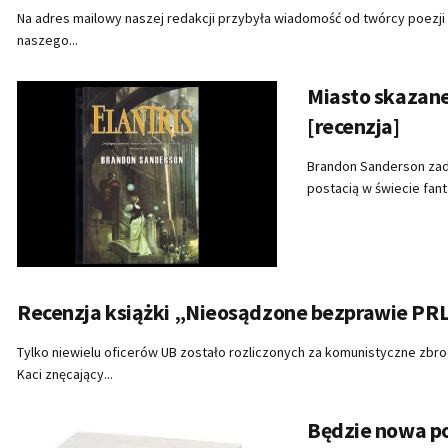
Na adres mailowy naszej redakcji przybyła wiadomość od twórcy poezji
naszego...
Miasto skazane
[recenzja]
Brandon Sanderson zadeb
postacią w świecie fanta
Recenzja książki „Nieosądzone bezprawie PR
Tylko niewielu oficerów UB zostało rozliczonych za komunistyczne zbrodn
Kaci znęcający...
Będzie nowa p