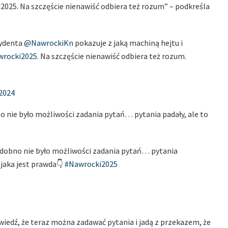
025. Na szczęście nienawiść odbiera też rozum” – podkreśla
zydenta
@NawrockiKn
pokazuje z jaką machiną hejtu i
wrocki2025
. Na szczęście nienawiść odbiera też rozum.
2024
 nie było możliwości zadania pytań… pytania padały, ale to
odobno nie było możliwości zadania pytań… pytania
e jaka jest prawda👇
#Nawrocki2025
wiedź, że teraz można zadawać pytania i jadą z przekazem, że