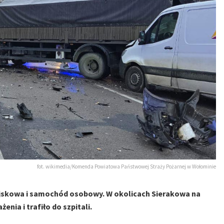
fot. wikimedia/Komenda Powiatowa Państwowej Straży Pożarnej w Wołominie
ojskowa i samochód osobowy. W okolicach Sierakowa na
nia i trafiło do szpitali.