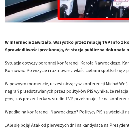
W Internecie zawrzało. Wszystko przez relację TVP Info z k
Sprawiedliwości przekonują, że stacja publiczna dokonała man
Sytuacja dotyczy porannej konferencji Karola Nawrockiego. Kan
Kornowac. Po wizycie i rozmowie z właścicielami spotkał się z
W pewnym momencie, uczestniczący w konferencji Michał Woś 
nagrań przedstawianych przez polityków PiS wynika, że relacja
głos, zaś prezenterka w studio TVP przekonuje, że na konferenc
Wpadka na konferencji Nawrockiego? Politycy PiS są wściekli n
„Ale się boją! Atak od pierwszych dni na kandydata na Prezyden