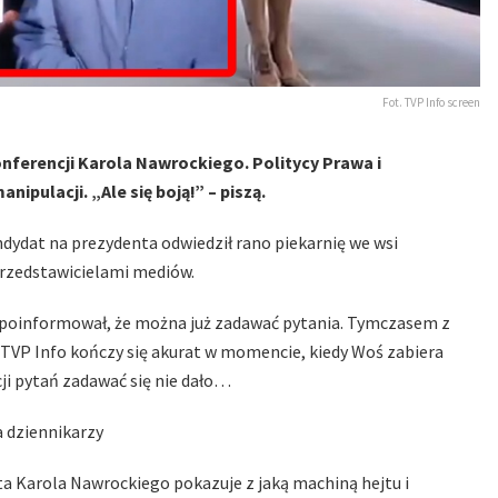
Fot. TVP Info screen
onferencji Karola Nawrockiego. Politycy Prawa i
ipulacji. „Ale się boją!” – piszą.
dydat na prezydenta odwiedził rano piekarnię we wsi
 przedstawicielami mediów.
poinformował, że można już zadawać pytania. Tymczasem z
 TVP Info kończy się akurat w momencie, kiedy Woś zabiera
ji pytań zadawać się nie dało…
a dziennikarzy
ta Karola Nawrockiego pokazuje z jaką machiną hejtu i