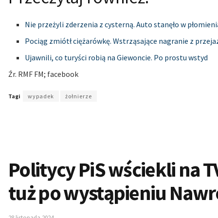
Nie przeżyli zderzenia z cysterną. Auto stanęło w płomien
Pociąg zmiótł ciężarówkę. Wstrząsające nagranie z przej
Ujawnili, co turyści robią na Giewoncie. Po prostu wstyd
Źr. RMF FM; facebook
Tagi
wypadek
żołnierze
Politycy PiS wściekli na TV
tuż po wystąpieniu Nawr
28 listopada 2024