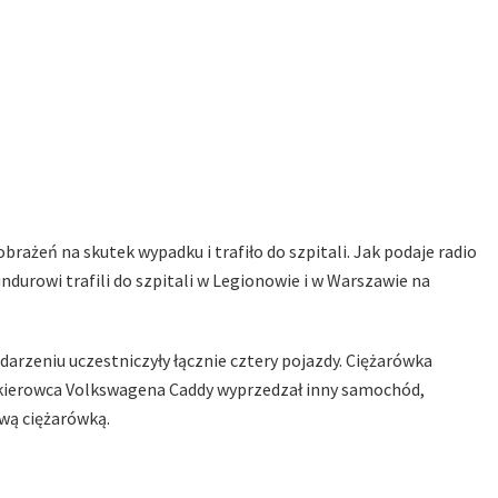
brażeń na skutek wypadku i trafiło do szpitali. Jak podaje radio
durowi trafili do szpitali w Legionowie i w Warszawie na
zdarzeniu uczestniczyły łącznie cztery pojazdy. Ciężarówka
y kierowca Volkswagena Caddy wyprzedzał inny samochód,
ową ciężarówką.