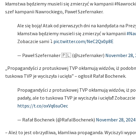
kłamstwa będziemy musieli się zmierzyć w kampanii #Nawrocki2
szef kampanii Nawrockiego, Paweł Szefernaker.
Ale się boją! Atak od pierwszych dni na kandydata na Pre
kłamstwa będziemy musieli się zmierzyć w kampanii
#Na
Zobaczcie sami ⤵️
pic.twitter.com/NeC2Qx0p8E
— Paweł Szefernaker 🇵🇱 (@szefernaker)
November 28, 
„Propagandyści z protuskowej TVP okłamują widzów, iż podobno
tuskowa TVP je wyciszyła i ucięła” – ogłosił Rafał Bochenek.
Propagandyści z protuskowej TVP okłamują widzów, iż p
padały, ale to tuskowa TVP je wyciszyła i ucięła❗️ Zobaczci
https://t.co/oxVq6suOec
— Rafał Bochenek (@RafalBochenek)
November 28, 2024
– Ależ to jest obrzydliwa, kłamliwa propaganda. Wyciszyli wypo