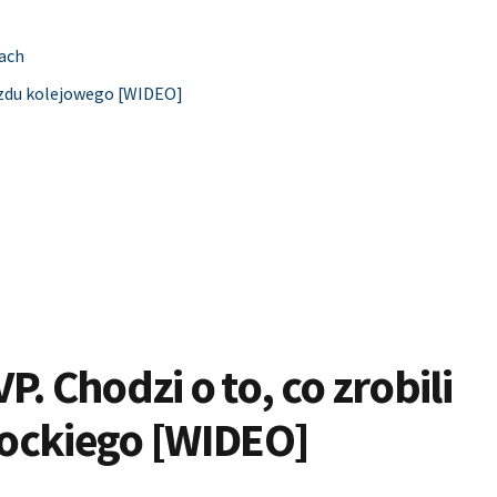
iach
azdu kolejowego [WIDEO]
P. Chodzi o to, co zrobili
ockiego [WIDEO]