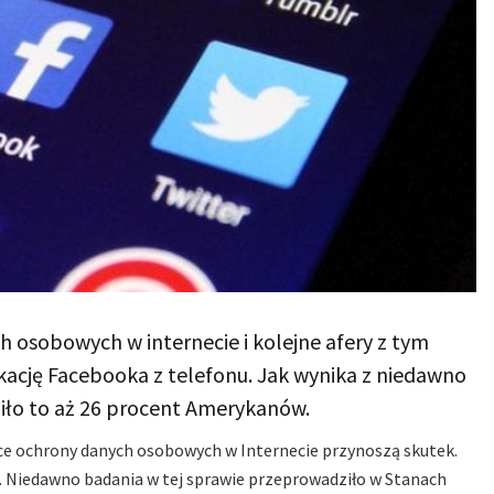
 osobowych w internecie i kolejne afery z tym
kację Facebooka z telefonu. Jak wynika z niedawno
iło to aż 26 procent Amerykanów.
ące ochrony danych osobowych w Internecie przynoszą skutek.
. Niedawno badania w tej sprawie przeprowadziło w Stanach