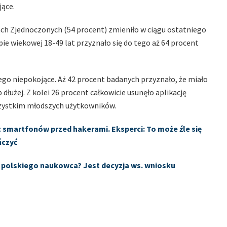
jące.
ch Zjednoczonych (54 procent) zmieniło w ciągu ostatniego
ie wiekowej 18-49 lat przyznało się do tego aż 64 procent
ego niepokojące. Aż 42 procent badanych przyznało, że miało
łużej. Z kolei 26 procent całkowicie usunęło aplikację
szystkim młodszych użytkowników.
c smartfonów przed hakerami. Eksperci: To może źle się
ńczyć
u polskiego naukowca? Jest decyzja ws. wniosku