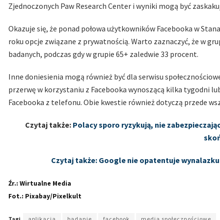
Zjednoczonych Paw Research Center i wyniki mogą być zaskaku
Okazuje się, że ponad połowa użytkowników Facebooka w Stana
roku opcje związane z prywatnością. Warto zaznaczyć, że w grup
badanych, podczas gdy w grupie 65+ zaledwie 33 procent.
Inne doniesienia mogą również być dla serwisu społecznościow
przerwę w korzystaniu z Facebooka wynoszącą kilka tygodni lub d
Facebooka z telefonu. Obie kwestie również dotyczą przede w
Czytaj także:
Polacy sporo ryzykują, nie zabezpieczają
sko
Czytaj także: Google nie opatentuje wynalazk
Źr.: Wirtualne Media
Fot.: Pixabay/Pixelkult
Tagi
aplikacja
badanie
facebook
media społecznościowe