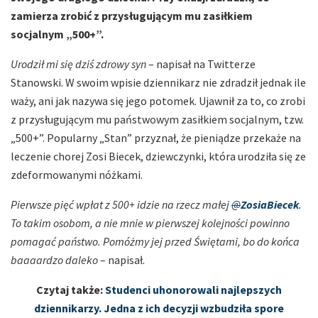
zamierza zrobić z przysługującym mu zasiłkiem
socjalnym „500+”.
Urodził mi się dziś zdrowy syn
– napisał na Twitterze
Stanowski. W swoim wpisie dziennikarz nie zdradził jednak ile
waży, ani jak nazywa się jego potomek. Ujawnił za to, co zrobi
z przysługującym mu państwowym zasiłkiem socjalnym, tzw.
„500+”. Popularny „Stan” przyznał, że pieniądze przekaże na
leczenie chorej Zosi Biecek, dziewczynki, która urodziła się ze
zdeformowanymi nóżkami.
Pierwsze pięć wpłat z 500+ idzie na rzecz małej
@
ZosiaBiecek
.
To takim osobom, a nie mnie w pierwszej kolejności powinno
pomagać państwo. Pomóżmy jej przed Świętami, bo do końca
baaaardzo daleko
– napisał.
Czytaj także:
Studenci uhonorowali najlepszych
dziennikarzy. Jedna z ich decyzji wzbudziła spore