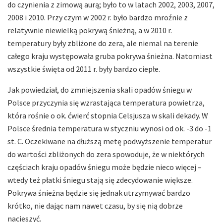
do czynienia z zimową aurą; było to w latach 2002, 2003, 2007,
2008 i 2010. Przy czym w 2002 r. było bardzo mroźnie z
relatywnie niewielką pokrywą śnieżną, a w 2010 r.
temperatury były zbliżone do zera, ale niemal na terenie
całego kraju występowała gruba pokrywa śnieżna. Natomiast
wszystkie święta od 2011 r. były bardzo ciepłe.
Jak powiedział, do zmniejszenia skali opadów śniegu w
Polsce przyczynia się wzrastająca temperatura powietrza,
która rośnie o ok. ćwierć stopnia Celsjusza w skali dekady. W
Polsce średnia temperatura w styczniu wynosi od ok. -3 do -1
st. C. Oczekiwane na dłuższą metę podwyższenie temperatur
do wartości zbliżonych do zera spowoduje, że w niektórych
częściach kraju opadów śniegu może będzie nieco więcej –
wtedy też płatki śniegu stają się zdecydowanie większe.
Pokrywa śnieżna będzie się jednak utrzymywać bardzo
krótko, nie dając nam nawet czasu, by się nią dobrze
nacieszyć.