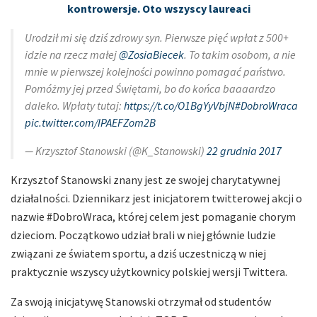
kontrowersje. Oto wszyscy laureaci
Urodził mi się dziś zdrowy syn. Pierwsze pięć wpłat z 500+
idzie na rzecz małej
@ZosiaBiecek
. To takim osobom, a nie
mnie w pierwszej kolejności powinno pomagać państwo.
Pomóżmy jej przed Świętami, bo do końca baaaardzo
daleko. Wpłaty tutaj:
https://t.co/O1BgYyVbjN
#DobroWraca
pic.twitter.com/IPAEFZom2B
— Krzysztof Stanowski (@K_Stanowski)
22 grudnia 2017
Krzysztof Stanowski znany jest ze swojej charytatywnej
działalności. Dziennikarz jest inicjatorem twitterowej akcji o
nazwie #DobroWraca, której celem jest pomaganie chorym
dzieciom. Początkowo udział brali w niej głównie ludzie
związani ze światem sportu, a dziś uczestniczą w niej
praktycznie wszyscy użytkownicy polskiej wersji Twittera.
Za swoją inicjatywę Stanowski otrzymał od studentów