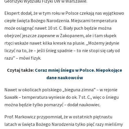
Geofizyki Wydziału Fizyki UW w Warszawie.
Ekspert dodał, że w tym roku w Polsce czekają nas wyjątkowo
ciepłe święta Bożego Narodzenia. Miejscami temperatura
może osiągnąć nawet 10 st. C. Biały puch będzie można
obejrzeć jeszcze zapewne w Zakopanem, ale i tam słupek
rtęci wskaże nawet kilka kresek na plusie. „Możemy jedynie
liczyć na to, że – jeśli śnieg spadnie – to nie stopi się cały od
razu” – mówi fizyk.
Czytaj także:
Coraz mniej śniegu w Polsce. Niepokojące
dane naukowców
Nawet w okolicach polskiego „bieguna zimna” – w rejonie
Suwałk – temperatura wyniesie do ok. 7 st. C., więc o śniegu
można będzie tylko pomarzyć – dodał naukowiec.
Prof. Markowicz przypomniał, że w ostatnich piętnastu
latach w święta Bożego Narodzenia tylko pięć razy mieliśmy