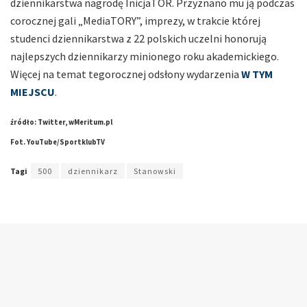
dziennikarstwa nagrodę InicjaTOR. Przyznano mu ją podczas
corocznej gali „MediaTORY”, imprezy, w trakcie której
studenci dziennikarstwa z 22 polskich uczelni honorują
najlepszych dziennikarzy minionego roku akademickiego.
Więcej na temat tegorocznej odsłony wydarzenia
W TYM
MIEJSCU
.
źródło: Twitter, wMeritum.pl
Fot. YouTube/SportklubTV
Tagi
500
dziennikarz
Stanowski