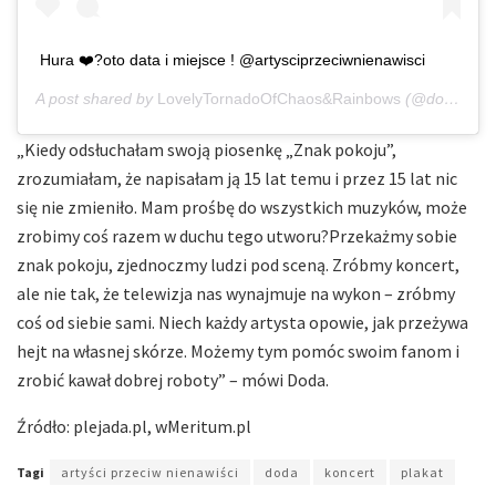
Hura ❤️?oto data i miejsce ! @artysciprzeciwnienawisci
A post shared by
LovelyTornadoOfChaos&Rainbows
(@dodaqueen) on
„Kiedy odsłuchałam swoją piosenkę „Znak pokoju”,
zrozumiałam, że napisałam ją 15 lat temu i przez 15 lat nic
się nie zmieniło. Mam prośbę do wszystkich muzyków, może
zrobimy coś razem w duchu tego utworu?Przekażmy sobie
znak pokoju, zjednoczmy ludzi pod sceną. Zróbmy koncert,
ale nie tak, że telewizja nas wynajmuje na wykon – zróbmy
coś od siebie sami. Niech każdy artysta opowie, jak przeżywa
hejt na własnej skórze. Możemy tym pomóc swoim fanom i
zrobić kawał dobrej roboty” – mówi Doda.
Źródło: plejada.pl, wMeritum.pl
Tagi
artyści przeciw nienawiści
doda
koncert
plakat