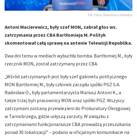
Fot. Flickr/Kancelaria Premiera
Antoni Macierewicz, były szef MON, zabrał głos ws.
zatrzymania przez CBA Bartłomieja M. Polityk
skomentował całą sprawę na antenie Telewizji Republika.
Dwa dni temu w mediach wybuchła bomba. Bartłomiej M., były
rzecznik MON, został zatrzymany przez CBA.
„Wśród zatrzymanych jest były szef gabinetu politycznego
MON Bartłomiej M., były członek zarządu spółki PGZ S.A.
Radosław O., były parlamentarzysta Mariusz Antoni K., a
także trzej byli pracownicy MON oraz spółki PGZ. Wszyscy
zatrzymani zostaną przewiezieni do Prokuratury Okręgowej
w Tarnobrzegu, gdzie usłyszą zarzuty. W związku z
zatrzymaniami funkcjonariusze CBA prowadzą przeszukania
ponad 30 lokalizacji” – podano w oficjalnym komunikacie na