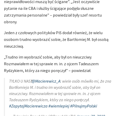
nieprawidłowości muszą być ścigane”. „Jest oczywiście
pytanie na ile CBA i służby ścigające podjęła słuszne
zatrzymania personalne” – powiedział były szef resortu
obrony.
Jeden z czołowych polityków PiS dodał również, że wielu
osobom trudno wyobrazić sobie, że Bartłomiej M. był osobą
nieuczciwą.
„Trudno im wyobrazić sobie, aby był on nieuczciwy.
Rozmawiałem w tej sprawie m. in. z ojcem Tadeuszem
Rydzykiem, który za niego poręczył” – powiedział.
TYLKO U NAS❗️
@Macierewicz_A
: wiele osób mówiło mi, że zna
Bartłomieja M. i trudno im wyobrazić sobie, aby był on
nieuczciwy. Rozmawiałem w tej sprawie m. in. z ojcem
Tadeuszem Rydzykiem, który za niego poręczył.
#ZapytajMacierewicza
#wiemlepiej
#PilnujmyPolski