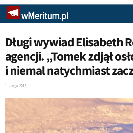
Długi wywiad Elisabeth Re
agencji. „Tomek zdjął osł
i niemal natychmiast zac
1 lutego 2018