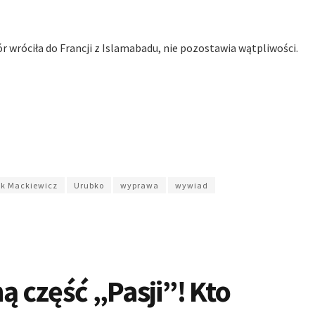
 wróciła do Francji z Islamabadu, nie pozostawia wątpliwości.
k Mackiewicz
Urubko
wyprawa
wywiad
ą część „Pasji”! Kto