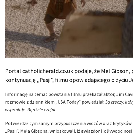
Portal catholicherald.co.uk podaje, że Mel Gibson, 
kontynuację „Pasji”, filmu opowiadającego o życiu J
Informację na temat powstania filmu przekazał aktor, Jim Caviez
rozmowie z dziennikiem „USA Today” powiedział:
Są rzeczy, któ
wspaniałe. Bądźcie czujni.
Potwierdził tym samym przypuszczenia widzów oraz krytyków f
„Pasji”, Mela Gibsona, wnioskowali, iż gwiazdor Hollywood nos