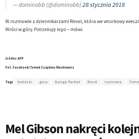
— dominobb (@dominobb)
28 stycznia 2018
W rozmowie z dziennikarzami Revol, która we wtorkowy wieczór
Wróci w góry.
Potrzebuję tego
– mówi.
źródło: AFP
Fot. Facebook/Tomek Czapkins Mackiewicz
Tagi
bielecki
gora
Nanga Parbat
Revol
rozmowa
Tome
Mel Gibson nakręci kolejn