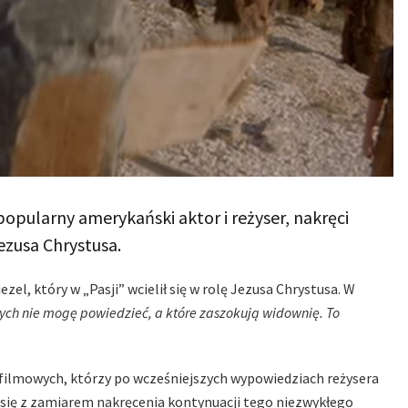
popularny amerykański aktor i reżyser, nakręci
ezusa Chrystusa.
el, który w „Pasji” wcielił się w rolę Jezusa Chrystusa. W
rych nie mogę powiedzieć, a które zaszokują widownię. To
ilmowych, którzy po wcześniejszych wypowiedziach reżysera
i się z zamiarem nakręcenia kontynuacji tego niezwykłego