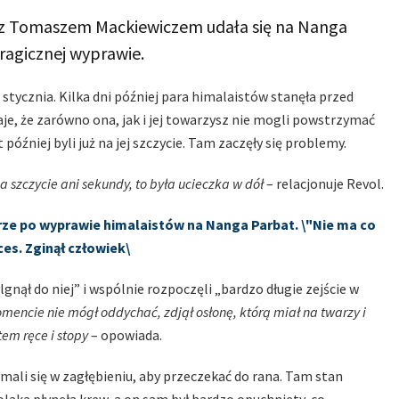
az z Tomaszem Mackiewiczem udała się na Nanga
ragicznej wyprawie.
stycznia. Kilka dni później para himalaistów stanęła przed
e, że zarówno ona, jak i jej towarzysz nie mogli powstrzymać
później byli już na jej szczycie. Tam zaczęły się problemy.
a szczycie ani sekundy, to była ucieczka w dół
– relacjonuje Revol.
erze po wyprawie himalaistów na Nanga Parbat. \"Nie ma co
es. Zginął człowiek\
lgnął do niej” i wspólnie rozpoczęli „bardzo długie zejście w
ncie nie mógł oddychać, zdjął osłonę, którą miał na twarzy i
tem ręce i stopy
– opowiada.
ali się w zagłębieniu, aby przeczekać do rana. Tam stan