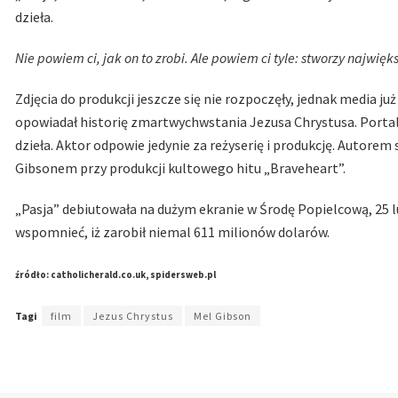
dzieła.
Nie powiem ci, jak on to zrobi. Ale powiem ci tyle: stworzy najwięks
Zdjęcia do produkcji jeszcze się nie rozpoczęły, jednak media już 
opowiadał historię zmartwychwstania Jezusa Chrystusa. Portal
dzieła. Aktor odpowie jedynie za reżyserię i produkcję. Autorem
Gibsonem przy produkcji kultowego hitu „Braveheart”.
„Pasja” debiutowała na dużym ekranie w Środę Popielcową, 25 l
wspomnieć, iż zarobił niemal 611 milionów dolarów.
źródło: catholicherald.co.uk, spidersweb.pl
Tagi
film
Jezus Chrystus
Mel Gibson