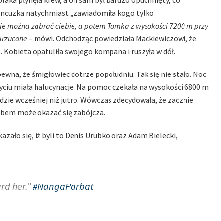
olaka płynęła krew, a on sam był bardzo opuchnięty, co
ncuzka natychmiast „zawiadomiła kogo tylko
zie można zabrać ciebie, a potem Tomka z wysokości 7200 m przy
narzucone
– mówi. Odchodząc powiedziała Mackiewiczowi, że
. Kobieta opatuliła swojego kompana i ruszyła w dół.
 pewna, że śmigłowiec dotrze popołudniu. Tak się nie stało. Noc
 życiu miała halucynacje. Na pomoc czekała na wysokości 6800 m
dzie wcześniej niż jutro. Wówczas zdecydowała, że zacznie
iebem może okazać się zabójcza.
azało się, iż byli to Denis Urubko oraz Adam Bielecki,
ard her.”
#NangaParbat