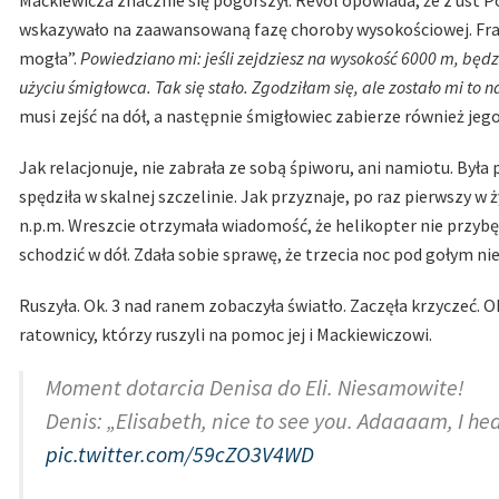
Mackiewicza znacznie się pogorszył. Revol opowiada, że z ust P
wskazywało na zaawansowaną fazę choroby wysokościowej. Fra
mogła”.
Powiedziano mi: jeśli zejdziesz na wysokość 6000 m, będ
użyciu śmigłowca. Tak się stało. Zgodziłam się, ale zostało mi to 
musi zejść na dół, a następnie śmigłowiec zabierze również jego
Jak relacjonuje, nie zabrała ze sobą śpiworu, ani namiotu. Była
spędziła w skalnej szczelinie. Jak przyznaje, po raz pierwszy w
n.p.m. Wreszcie otrzymała wiadomość, że helikopter nie przybę
schodzić w dół. Zdała sobie sprawę, że trzecia noc pod gołym n
Ruszyła. Ok. 3 nad ranem zobaczyła światło. Zaczęła krzyczeć. Ok
ratownicy, którzy ruszyli na pomoc jej i Mackiewiczowi.
Moment dotarcia Denisa do Eli. Niesamowite!
Denis: „Elisabeth, nice to see you. Adaaaam, I he
pic.twitter.com/59cZO3V4WD