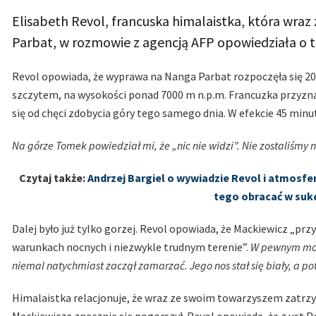
Elisabeth Revol, francuska himalaistka, która wr
Parbat, w rozmowie z agencją AFP opowiedziała o t
Revol opowiada, że wyprawa na Nanga Parbat rozpoczęła się 20 
szczytem, na wysokości ponad 7000 m n.p.m. Francuzka przyznaj
się od chęci zdobycia góry tego samego dnia. W efekcie 45 minut 
Na górze Tomek powiedział mi, że „nic nie widzi”. Nie zostaliśmy n
Czytaj także:
Andrzej Bargiel o wywiadzie Revol i atmosf
tego obracać w sukc
Dalej było już tylko gorzej. Revol opowiada, że Mackiewicz „przy
warunkach nocnych i niezwykle trudnym terenie”.
W pewnym mome
niemal natychmiast zaczął zamarzać. Jego nos stał się biały, a po
Himalaistka relacjonuje, że wraz ze swoim towarzyszem zatrzym