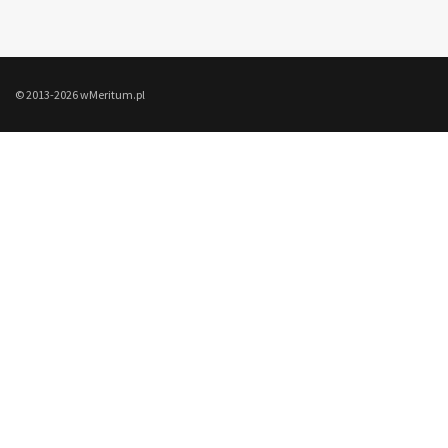
© 2013-2026 wMeritum.pl