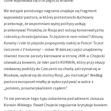
tonie wypowiada się o Grzegorzu Braunie.
We wstępie poniższego nagrania znajduje się fragment
wypowiedzi pastora, w której protestancki duchowny
przekonuje, że wspomniani wyżej politycy usiłują
przekonywać Polaków, że Rosja jest ostoją konserwatyzmu
i obrońcą chrześcijaństwa.
To będziecie nam mówić? Brauny,
Korwiny i cała ta plejada propagandy ruskiej w Polsce! To jest
ćwiczenie z V kolumną!
– mówi. W dalszej części znajdziemy
również mocne zarzuty kierowane w stronę JKM-a. Chojecki
oświadcza bowiem, że lider partii KORWiN, który przy okazji
niedawnej podróży do Czeczenii na chwilę zatrzymał się w
Moskwie, wybrał się do stolicy Rosji „po instrukcje”. Według
pastora europoseł miałby je wykorzystywać w walce z
„polskim, proamerykańskim rządem”.
To nie pierwsze tego typu oskarżenia pod adresem Janusza
Korwin-Mikkego. Paweł Chojecki regularnie krytykuje bowiem