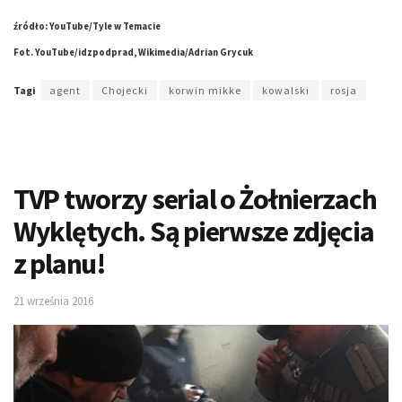
źródło: YouTube/Tyle w Temacie
Fot. YouTube/idzpodprad, Wikimedia/Adrian Grycuk
Tagi
agent
Chojecki
korwin mikke
kowalski
rosja
TVP tworzy serial o Żołnierzach
Wyklętych. Są pierwsze zdjęcia
z planu!
21 września 2016