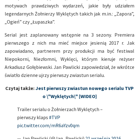
motywach prawdziwych wydarzeń, jakie były udziałem
legendarnych Żołnierzy Wyklętych takich jak m.in.: „Zapora”,
„Ogień” czy „Łupaszka”.
Serial jest zaplanowany wstępnie na 3 sezony. Premiera
pierwszego z nich ma mieć miejsce jesienią 2017 r. Jak
zapowiadano, partnerem przy produkcji ma być festiwal
Niepokorni, Niezłomni, Wyklęci, którym kieruje reżyser
Arkadiusz Gołębiewski. Jan Pawlicki zapowiedział, że wkrótce
światło dzienne ujrzy pierwszy zwiastun serialu.
Czytaj także:
Jest pierwszy zwiastun nowego serialu TVP
o \"Wyklętych\" [WIDEO]
Trailer serialu o Żołnierzach Wyklętych –
pierwszy klaps
#TVP
pic.twitter.com/mR6aYzv0qm
— Jan Pawlicki (@Jan_Pawlicki)
21 września 2016