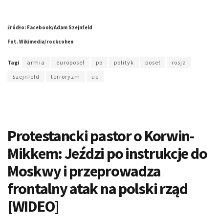
źródło: Facebook/Adam Szejnfeld
Fot. Wikimedia/rockcohen
Tagi
armia
europoseł
po
polityk
poseł
rosja
Szejnfeld
terroryzm
ue
Protestancki pastor o Korwin-
Mikkem: Jeździ po instrukcje do
Moskwy i przeprowadza
frontalny atak na polski rząd
[WIDEO]