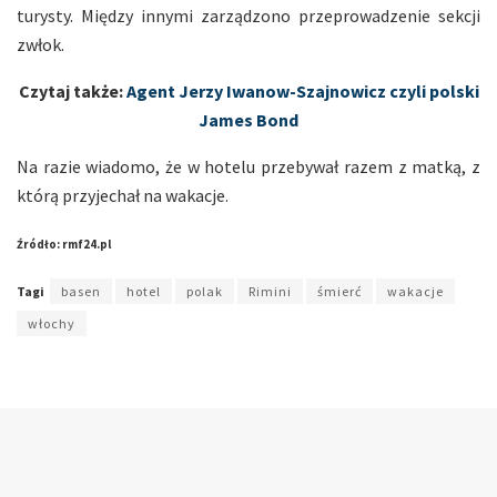
turysty. Między innymi zarządzono przeprowadzenie sekcji
zwłok.
Czytaj także:
Agent Jerzy Iwanow-Szajnowicz czyli polski
James Bond
Na razie wiadomo, że w hotelu przebywał razem z matką, z
którą przyjechał na wakacje.
Źródło: rmf24.pl
Tagi
basen
hotel
polak
Rimini
śmierć
wakacje
włochy