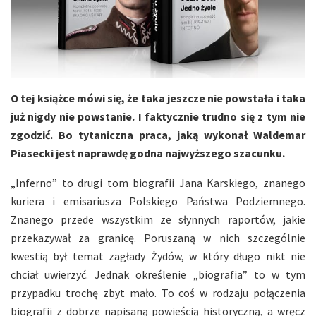
O tej książce mówi się, że taka jeszcze nie powstała i taka
już nigdy nie powstanie. I faktycznie trudno się z tym nie
zgodzić. Bo tytaniczna praca, jaką wykonał Waldemar
Piasecki jest naprawdę godna najwyższego szacunku.
„Inferno” to drugi tom biografii Jana Karskiego, znanego
kuriera i emisariusza Polskiego Państwa Podziemnego.
Znanego przede wszystkim ze słynnych raportów, jakie
przekazywał za granicę. Poruszaną w nich szczególnie
kwestią był temat zagłady Żydów, w który długo nikt nie
chciał uwierzyć. Jednak określenie „biografia” to w tym
przypadku trochę zbyt mało. To coś w rodzaju połączenia
biografii z dobrze napisaną powieścią historyczną, a wręcz