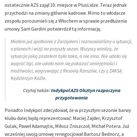
ostatecznie AZS zajął 10. miejsce w PlusLidze. Teraz jednak
przychodzi na zmiany głównie kadrowe. Mimo to włodarze
zespołu porozumieli się z Włochem w sprawie przedłużenia
umowy. Sam Gardini potwierdził tą informację.
Miałem już spotkanie z Zarządem i rozmawialiśmy o sytuacji,
o planach i wizji na przyszły sezon. Wszyscy wiedzą, że
sytuacja jaką zastałem była taka, a nie inna. Nie udało się
wygrać ligi, ale udało nam się pokazać umiejętności i
możliwości, wygrywając z Resovią Rzeszów, czy z ZAKSĄ
Kędzierzyn-Koźle.
Czytaj także:
Indykpol AZS Olsztyn rozpoczyna
przygotowania
Ponadto Indykpol zdecydował, że w przyszłym sezonie barwy
klubu dalej będą reprezentować: Maciej Zajder, Krzysztof
Gulak, Paweł Adamajtis, Miłosz Zniszczoł, Michał Potera. Już
wcześniej swoją umowę renegocjował Bartosz Bednorz, a