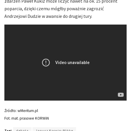
zdarzeń Paweł Kukiz może liczyć nawet na ok. 15 procent
poparcia, dzięki czemu mógłby poważnie zagrozić
Andrzejowi Dudzie w awansie do drugiej tury.
Źródło: wMeritum.pl
Fot. mat. prasowe KORWiN
Tagi
debata
Janusz Korwin-Mikke