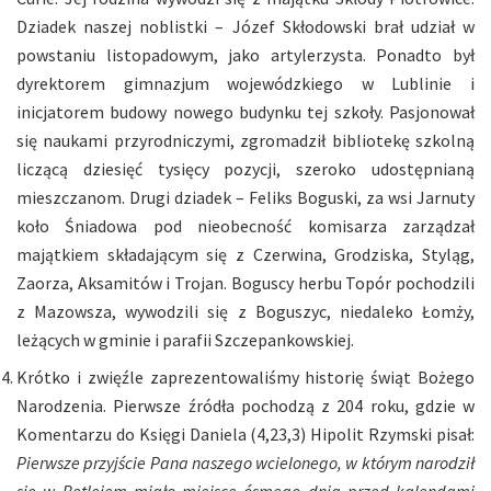
Dziadek naszej noblistki – Józef Skłodowski brał udział w
powstaniu listopadowym, jako artylerzysta. Ponadto był
dyrektorem gimnazjum wojewódzkiego w Lublinie i
inicjatorem budowy nowego budynku tej szkoły. Pasjonował
się naukami przyrodniczymi, zgromadził bibliotekę szkolną
liczącą dziesięć tysięcy pozycji, szeroko udostępnianą
mieszczanom. Drugi dziadek – Feliks Boguski, za wsi Jarnuty
koło Śniadowa pod nieobecność komisarza zarządzał
majątkiem składającym się z Czerwina, Grodziska, Styląg,
Zaorza, Aksamitów i Trojan. Boguscy herbu Topór pochodzili
z Mazowsza, wywodzili się z Boguszyc, niedaleko Łomży,
leżących w gminie i parafii Szczepankowskiej.
Krótko i zwięźle zaprezentowaliśmy historię świąt Bożego
Narodzenia. Pierwsze źródła pochodzą z 204 roku, gdzie w
Komentarzu do Księgi Daniela (4,23,3) Hipolit Rzymski pisał:
Pierwsze przyjście Pana naszego wcielonego, w którym narodził
się w Betlejem miało miejsce ósmego dnia przed kalendami