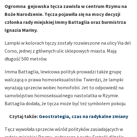
Ogromna gejowska tęcza zawisła w centrum Rzymu na
Boże Narodzenie. Tęcza pojawiła się na mocy decyzji
członka rady miejskiej Immy Battaglia oraz burmistrza
Ignazia Mariny.
Lampki w kolorach tęczy zostały rozwieszone na ulicy Via del
Corso, jednej z głównych ulic sklepowych miasta. Mają
długość 500 metrów.
Imma Battaglia, lewicowa polityk prowadzi także grupę
walczącą o prawa homoseksualistów. Twierdzi, że lampki
wyrażają sprzeciw wobec homofobii. Jet to odpowiedź na
samobójstwo homoseksualnego nastolatka w Rzymie.
Battaglia dodała, że tęcza może być też symbolem pokoju.
Czytaj także:
Geostrategia, czas na radykalne zmiany
Tęcz wywołała sprzeciw wśród polityków zasiadających w
radzie miejskiej Rzymu, zwłaszcza z ruchu Fratelli d’Italia.