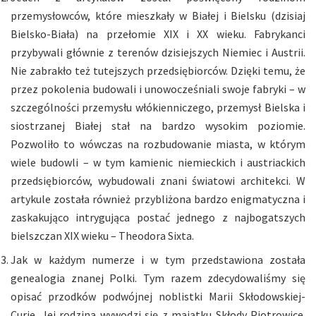
przemysłowców, które mieszkały w Białej i Bielsku (dzisiaj
Bielsko-Biała) na przełomie XIX i XX wieku. Fabrykanci
przybywali głównie z terenów dzisiejszych Niemiec i Austrii.
Nie zabrakło też tutejszych przedsiębiorców. Dzięki temu, że
przez pokolenia budowali i unowocześniali swoje fabryki – w
szczególności przemysłu włókienniczego, przemysł Bielska i
siostrzanej Białej stał na bardzo wysokim poziomie.
Pozwoliło to wówczas na rozbudowanie miasta, w którym
wiele budowli – w tym kamienic niemieckich i austriackich
przedsiębiorców, wybudowali znani światowi architekci. W
artykule została również przybliżona bardzo enigmatyczna i
zaskakująco intrygująca postać jednego z najbogatszych
bielszczan XIX wieku – Theodora Sixta.
Jak w każdym numerze i w tym przedstawiona została
genealogia znanej Polki. Tym razem zdecydowaliśmy się
opisać przodków podwójnej noblistki Marii Skłodowskiej-
Curie. Jej rodzina wywodzi się z majątku Skłody Piotrowice.