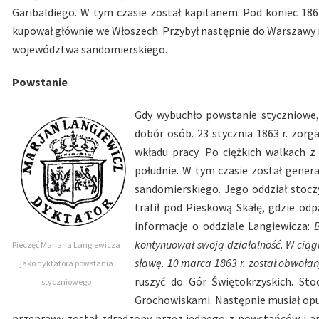
Garibaldiego. W tym czasie został kapitanem. Pod koniec 186
kupował głównie we Włoszech. Przybył następnie do Warszawy 
województwa sandomierskiego.
Powstanie
Gdy wybuchło powstanie styczniowe,
dobór osób. 23 stycznia 1863 r. zor
wkładu pracy. Po ciężkich walkach z
południe. W tym czasie został gener
sandomierskiego. Jego oddział stocz
trafił pod Pieskową Skałę, gdzie od
informacje o oddziale Langiewicza:
B
kontynuował swoją działalność. W ciąg
Pieczęć Mariana Langiewicza
sławę. 10 marca 1863 r. został obwoła
jako dyktatora powstania
ruszyć do Gór Świętokrzyskich. Sto
styczniowego
Grochowiskami. Następnie musiał opuś
przeprawy został zdradzony przez jednego z powstańców i a