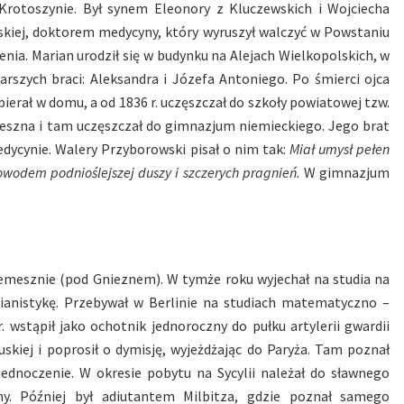
w Krotoszynie. Był synem Eleonory z Kluczewskich i Wojciecha
skiej, doktorem medycyny, który wyruszył walczyć w Powstaniu
nia. Marian urodził się w budynku na Alejach Wielkopolskich, w
arszych braci: Aleksandra i Józefa Antoniego. Po śmierci ojca
erał w domu, a od 1836 r. uczęszczał do szkoły powiatowej tzw.
meszna i tam uczęszczał do gimnazjum niemieckiego. Jego brat
dycynie. Walery Przyborowski pisał o nim tak:
Miał umysł pełen
dowodem podnioślejszej duszy i szczerych pragnień.
W gimnazjum
zemesznie (pod Gnieznem). W tymże roku wyjechał na studia na
wianistykę. Przebywał w Berlinie na studiach matematyczno –
. wstąpił jako ochotnik jednoroczny do pułku artylerii gwardii
ruskiej i poprosił o dymisję, wyjeżdżając do Paryża. Tam poznał
jednoczenie. W okresie pobytu na Sycylii należał do sławnego
ny. Później był adiutantem Milbitza, gdzie poznał samego