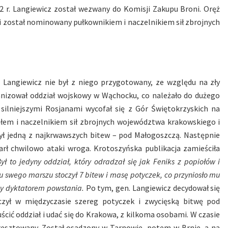
2 r. Langiewicz został wezwany do Komisji Zakupu Broni. Oręż
i został nominowany pułkownikiem i naczelnikiem sił zbrojnych
 Langiewicz nie był z niego przygotowany, ze względu na zły
ganizował oddział wojskowy w Wąchocku, co należało do dużego
 silniejszymi Rosjanami wycofał się z Gór Świętokrzyskich na
ałem i naczelnikiem sił zbrojnych województwa krakowskiego i
ył jedną z najkrwawszych bitew – pod Małogoszczą. Następnie
parł chwilowo ataki wroga. Krotoszyńska publikacja zamieściła
ył to jedyny oddział, który odradzał się jak Feniks z popiołów i
u swego marszu stoczył 7 bitew i masę potyczek, co przyniosło mu
ny dyktatorem powstania.
Po tym, gen. Langiewicz decydował się
czył w międzyczasie szereg potyczek i zwycięską bitwę pod
cić oddział i udać się do Krakowa, z kilkoma osobami. W czasie
resztowany. Został osadzony w Tarnowie, potem w Brnie, a na