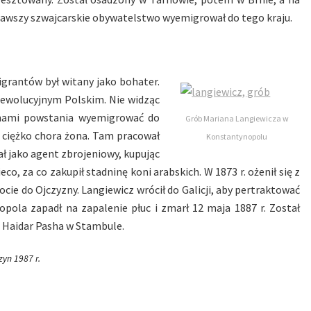
mawszy szwajcarskie obywatelstwo wyemigrował do tego kraju.
igrantów był witany jako bohater.
 Rewolucyjnym Polskim. Nie widząc
ranami powstania wyemigrować do
Grób Mariana Langiewicza w
go ciężko chora żona. Tam pracował
Konstantynopolu
tał jako agent zbrojeniowy, kupując
o, za co zakupił stadninę koni arabskich. W 1873 r. ożenił się z
cie do Ojczyzny. Langiewicz wrócił do Galicji, aby pertraktować
ola zapadł na zapalenie płuc i zmarł 12 maja 1887 r. Został
 Haidar Pasha w Stambule.
zyn 1987 r.