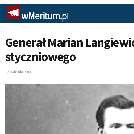
Generał Marian Langiewic
styczniowego
12 kwietnia 2014