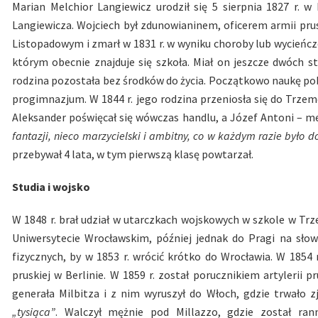
Marian Melchior Langiewicz urodził się 5 sierpnia 1827 r. 
Langiewicza. Wojciech był zdunowianinem, oficerem armii pru
Listopadowym i zmarł w 1831 r. w wyniku choroby lub wycieńcze
którym obecnie znajduje się szkoła. Miał on jeszcze dwóch st
rodzina pozostała bez środków do życia. Początkowo naukę pobi
progimnazjum. W 1844 r. jego rodzina przeniosła się do Trze
Aleksander poświęcał się wówczas handlu, a Józef Antoni – me
fantazji, nieco marzycielski i ambitny, co w każdym razie było 
przebywał 4 lata, w tym pierwszą klasę powtarzał.
Studia i wojsko
W 1848 r. brał udział w utarczkach wojskowych w szkole w Tr
Uniwersytecie Wrocławskim, później jednak do Pragi na sło
fizycznych, by w 1853 r. wrócić krótko do Wrocławia. W 1854 r
pruskiej w Berlinie. W 1859 r. został porucznikiem artylerii p
generała Milbitza i z nim wyruszył do Włoch, gdzie trwało z
„tysiąca”
. Walczył mężnie pod Millazzo, gdzie został ran