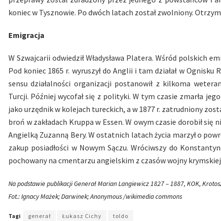
koniec w Tysznowie. Po dwóch latach został zwolniony. Otrzy
Emigracja
W Szwajcarii odwiedził Władysława Platera. Wśród polskich em
Pod koniec 1865 r. wyruszył do Anglii i tam działał w Ognisku
sensu działalności organizacji postanowił z kilkoma wete
Turcji. Później wycofał się z polityki. W tym czasie zmarła je
jako urzędnik w kolejach tureckich, a w 1877 r. zatrudniony zos
broń w zakładach Kruppa w Essen. W owym czasie dorobił się niec
Angielką Zuzanną Bery. W ostatnich latach życia marzył o powro
zakup posiadłości w Nowym Sączu. Wróciwszy do Konstantynop
pochowany na cmentarzu angielskim z czasów wojny krymskiej
Na podstawie publikacji Generał Marian Langiewicz 1827 – 1887, KOK, Krotos
Fot.: Ignacy Mażek; Darwinek; Anonymous /wikimedia commons
Tagi
generał
Łukasz Cichy
toldo