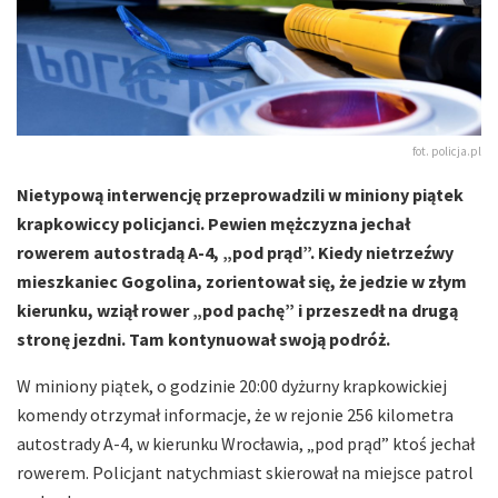
fot. policja.pl
Nietypową interwencję przeprowadzili w miniony piątek
krapkowiccy policjanci. Pewien mężczyzna jechał
rowerem autostradą A-4, „pod prąd”. Kiedy nietrzeźwy
mieszkaniec Gogolina, zorientował się, że jedzie w złym
kierunku, wziął rower „pod pachę” i przeszedł na drugą
stronę jezdni. Tam kontynuował swoją podróż.
W miniony piątek, o godzinie 20:00 dyżurny krapkowickiej
komendy otrzymał informacje, że w rejonie 256 kilometra
autostrady A-4, w kierunku Wrocławia, „pod prąd” ktoś jechał
rowerem. Policjant natychmiast skierował na miejsce patrol