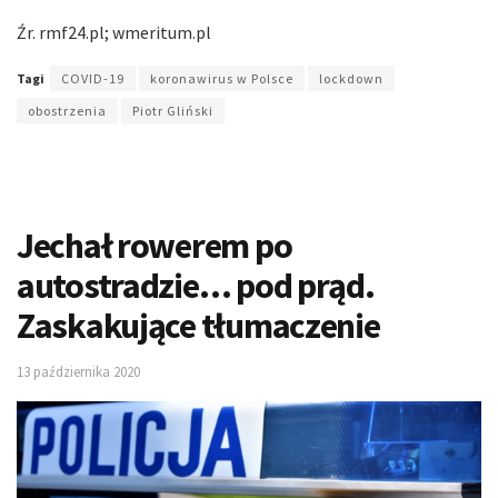
Źr. rmf24.pl; wmeritum.pl
Tagi
COVID-19
koronawirus w Polsce
lockdown
obostrzenia
Piotr Gliński
Jechał rowerem po
autostradzie… pod prąd.
Zaskakujące tłumaczenie
13 października 2020