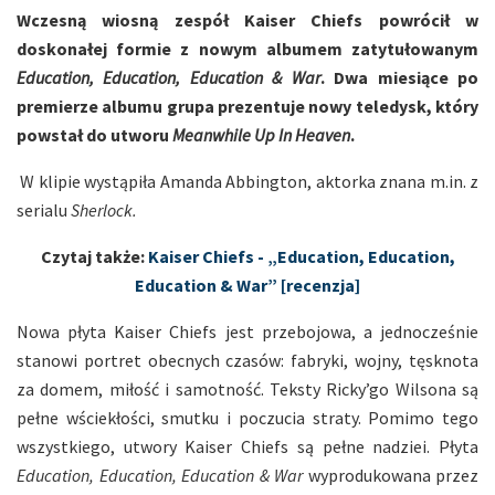
Wczesną wiosną zespół Kaiser Chiefs powrócił w
doskonałej formie z nowym albumem zatytułowanym
Education, Education, Education & War
. Dwa miesiące po
premierze albumu grupa prezentuje nowy teledysk, który
powstał do utworu
Meanwhile Up In Heaven
.
W klipie wystąpiła Amanda Abbington, aktorka znana m.in. z
serialu
Sherlock.
Czytaj także:
Kaiser Chiefs - „Education, Education,
Education & War” [recenzja]
Nowa płyta Kaiser Chiefs jest przebojowa, a jednocześnie
stanowi portret obecnych czasów: fabryki, wojny, tęsknota
za domem, miłość i samotność. Teksty Ricky’go Wilsona są
pełne wściekłości, smutku i poczucia straty. Pomimo tego
wszystkiego, utwory Kaiser Chiefs są pełne nadziei. Płyta
Education, Education, Education & War
wyprodukowana przez