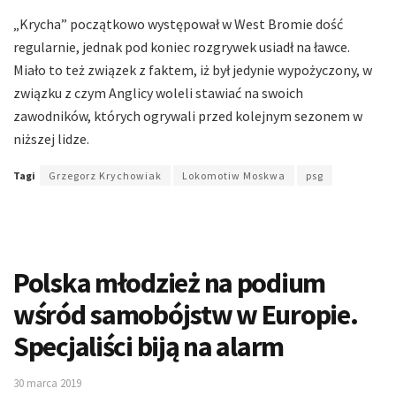
„Krycha” początkowo występował w West Bromie dość
regularnie, jednak pod koniec rozgrywek usiadł na ławce.
Miało to też związek z faktem, iż był jedynie wypożyczony, w
związku z czym Anglicy woleli stawiać na swoich
zawodników, których ogrywali przed kolejnym sezonem w
niższej lidze.
Tagi
Grzegorz Krychowiak
Lokomotiw Moskwa
psg
Polska młodzież na podium
wśród samobójstw w Europie.
Specjaliści biją na alarm
30 marca 2019