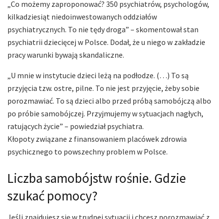
„Co możemy zaproponować? 350 psychiatrów, psychologów,
kilkadziesiąt niedoinwestowanych oddziałów
psychiatrycznych. To nie tędy droga” – skomentował stan
psychiatrii dziecięcej w Polsce. Dodał, że u niego w zakładzie
pracy warunki bywają skandaliczne.
„U mnie w instytucie dzieci leżą na podłodze. (…) To są
przyjęcia tzw. ostre, pilne. To nie jest przyjęcie, żeby sobie
porozmawiać. To są dzieci albo przed próbą samobójczą albo
po próbie samobójczej. Przyjmujemy w sytuacjach nagłych,
ratujących życie” – powiedział psychiatra.
Kłopoty związane z finansowaniem placówek zdrowia
psychicznego to powszechny problem w Polsce.
Liczba samobójstw rośnie. Gdzie
szukać pomocy?
Jeśli znajdujesz się w trudnej sytuacji i chcesz porozmawiać z