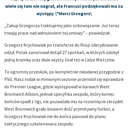
wiele się tam nie nagrał, ale Francuzi podziękowali mu za
występy. \"Merci Grzegorz\
„Zakup Grzegorza traktujemy jako zobowiązanie. Już teraz
trwają prace nad wdrożeniem tej umowy” – powiedział.
Grzegorz Krychowiak po transferze do Rosji zdecydowanie
odżył. Polak zanotował dotąd 27 spotkań, w których zdobył
jedną bramkę oraz dwie asysty. Grał też w Lidze Mistrzów.
To ogromny przeskok, po kompletnie nieudanej przygodzie z
PSG. Nasz rodak w minionym sezonie przeniósł się wprawdzie
do Premier League, gdzie występował w barwach West
Bromwich Albion, jednak specyfika zespołu, który koniec
końców spadł z ligi, nie pozwalała mu na rozwinięcie skrzydeł.
West Bromwich grało bowiem dość prymitywny futbol, a
Grzegorz Krychowiak nie do końca pasował do planu
taktycznego szkoleniowca zespołu.