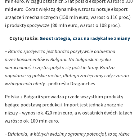
mln euro. W ciągu ostatnich 5 lat polski eksport wzrósł o 310
mld euro. Coraz większą dynamikę wzrostu notuje eksport
urządzeń mechanicznych (150 mln euro, wzrost o 116 proc.)
i produkty spożywcze (80 mln euro, wzrost o 108 proc.).
Czytaj także:
Geostrategia, czas na radykalne zmiany
–
Branża spożywcza jest bardzo pozytywnie odbierana
przez konsumentów w Bułgarii. Na bułgarskim rynku
nieruchomości często spotyka się polskie firmy. Bardzo
popularne są polskie meble, dlatego zachęcamy cały czas do
wzbogacenia oferty –
podkreśla Draganchev.
Polska z Bułgarii sprowadza przede wszystkim produkty
będące podstawą produkcji. Import jest jednak znacznie
niższy – wynosi ok. 420 mln euro, a w ostatnich dwóch latach
wzrósł o ok. 100 mln euro.
– Działania, w których widzimy ogromny potencjał, to są różne