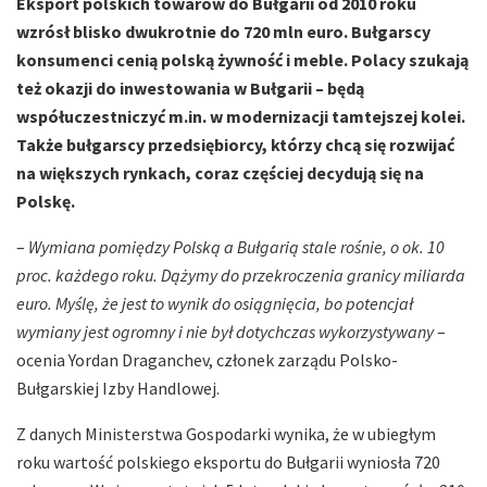
Eksport polskich towarów do Bułgarii od 2010 roku
wzrósł blisko dwukrotnie do 720 mln euro. Bułgarscy
konsumenci cenią polską żywność i meble. Polacy szukają
też okazji do inwestowania w Bułgarii – będą
współuczestniczyć m.in. w modernizacji tamtejszej kolei.
Także bułgarscy przedsiębiorcy, którzy chcą się rozwijać
na większych rynkach, coraz częściej decydują się na
Polskę.
–
Wymiana pomiędzy Polską a Bułgarią stale rośnie, o ok. 10
proc. każdego roku. Dążymy do przekroczenia granicy miliarda
euro. Myślę, że jest to wynik do osiągnięcia, bo potencjał
wymiany jest ogromny i nie był dotychczas wykorzystywany
–
ocenia Yordan Draganchev, członek zarządu Polsko-
Bułgarskiej Izby Handlowej.
Z danych Ministerstwa Gospodarki wynika, że w ubiegłym
roku wartość polskiego eksportu do Bułgarii wyniosła 720