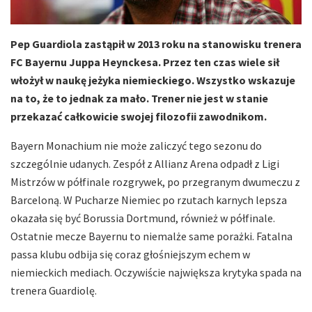
Pep Guardiola zastąpił w 2013 roku na stanowisku trenera
FC Bayernu Juppa Heynckesa. Przez ten czas wiele sił
włożył w naukę jeżyka niemieckiego. Wszystko wskazuje
na to, że to jednak za mało. Trener nie jest w stanie
przekazać całkowicie swojej filozofii zawodnikom.
Bayern Monachium nie może zaliczyć tego sezonu do
szczególnie udanych. Zespół z Allianz Arena odpadł z Ligi
Mistrzów w półfinale rozgrywek, po przegranym dwumeczu z
Barceloną. W Pucharze Niemiec po rzutach karnych lepsza
okazała się być Borussia Dortmund, również w półfinale.
Ostatnie mecze Bayernu to niemalże same porażki. Fatalna
passa klubu odbija się coraz głośniejszym echem w
niemieckich mediach. Oczywiście największa krytyka spada na
trenera Guardiolę.