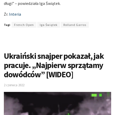
długi” – powiedziała Iga Świątek.
Źr.
Interia
Tagi
French Open
Iga Świątek
Rolland Garros
Ukraiński snajper pokazał, jak
pracuje. „Najpierw sprzątamy
dowódców” [WIDEO]
2 czerwca 2022