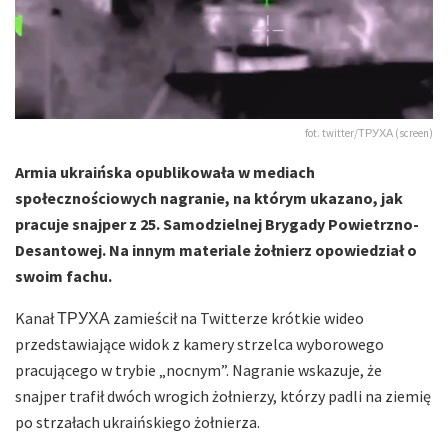
fot. twitter/ТРУХА (screen)
Armia ukraińska opublikowała w mediach
społecznościowych nagranie, na którym ukazano, jak
pracuje snajper z 25. Samodzielnej Brygady Powietrzno-
Desantowej. Na innym materiale żołnierz opowiedział o
swoim fachu.
Kanał ТРУХА zamieścił na Twitterze krótkie wideo
przedstawiające widok z kamery strzelca wyborowego
pracującego w trybie „nocnym”. Nagranie wskazuje, że
snajper trafił dwóch wrogich żołnierzy, którzy padli na ziemię
po strzałach ukraińskiego żołnierza.