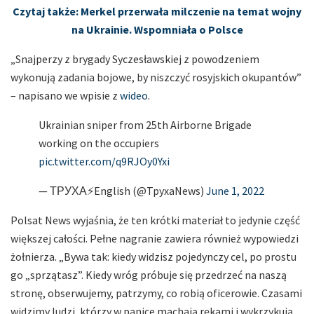
Czytaj także: Merkel przerwała milczenie na temat wojny
na Ukrainie. Wspomniała o Polsce
„Snajperzy z brygady Syczesławskiej z powodzeniem
wykonują zadania bojowe, by niszczyć rosyjskich okupantów”
– napisano we wpisie z
wideo
.
Ukrainian sniper from 25th Airborne Brigade
working on the occupiers
pic.twitter.com/q9RJOy0Yxi
— ТРУХА⚡️English (@TpyxaNews)
June 1, 2022
Polsat News wyjaśnia, że ten krótki materiał to jedynie część
większej całości. Pełne nagranie zawiera również wypowiedzi
żołnierza. „Bywa tak: kiedy widzisz pojedynczy cel, po prostu
go „sprzątasz”. Kiedy wróg próbuje się przedrzeć na naszą
stronę, obserwujemy, patrzymy, co robią oficerowie. Czasami
widzimy ludzi, którzy w panice machają rękami i wykrzykują