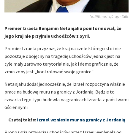
Fot. Wikimedia/Dragan Tatic
Premier Izraela Benjamin Netanjahu poinformował, że
jego kraj nie przyjmie uchodźców z Syrii.
Premier Izraela przyznał, że kraj na czele którego stoi nie
pozostaje obojętny na tragedię uchodźców jednak jest na
tyle mały zarówno terytorialnie, jak i demograficznie, że
zmuszony jest „kontrolować swoje granice”.
Netanjahu dodał jednocześnie, że Izrael rozpoczyna właśnie
prace na budową muru na granicy z Jordanią. Będzie to
czwarta tego typu budowla na granicach Izraela z państwami
ościennymi.
Czytaj także:
Izrael wzniesie mur na granicy z Jordanią
Propozycja przyjęcia uchodźców przez Izrael wypłynęła od