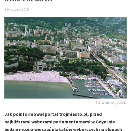
7 września 2015
Fot. Wikimedia/Jack11
Jak poinformował portal trojmiasto.pl, przed
najbliższymi wyborami parlamentarnymi w Gdyni nie
będzie można wieszać plakatów wyborczych na słupach