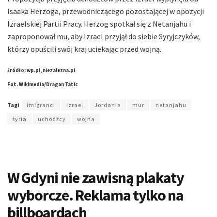
Isaaka Herzoga, przewodniczącego pozostającej w opozycji
Izraelskiej Partii Pracy. Herzog spotkał się z Netanjahu i
zaproponował mu, aby Izrael przyjął do siebie Syryjczyków,
którzy opuścili swój kraj uciekając przed wojną.
źródło: wp.pl, niezalezna.pl
Fot. Wikimedia/Dragan Tatic
Tagi
imigranci
izrael
Jordania
mur
netanjahu
syria
uchodźcy
wojna
W Gdyni nie zawisną plakaty
wyborcze. Reklama tylko na
billboardach