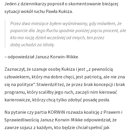
Jeden z dziennikarzy poprosił o skomentowanie bieżącej
sytuacji wokół ruchu Pawła Kukiza.
Przez dwa miesiące byłem wyśmiewany, gdy mówiłem, że
poparcie dla Jego Ruchu spadnie poniżej pięciu procent, ale
kto ma rację dzień wcześniej od innych, ten przez
dobę uchodzi za idiotę.
– odpowiedział Janusz Korwin-Mikke.
Zaznaczył, że szanuje osobę Kukiza i jest „z pewnością
człowiekiem, który ma dobre chęci, jest patriotą, ale nie zna
się na polityce”. Stwierdził też, że przez brak koncepcji i brak
programu, który scaliłby jego ruch, zaczęli nim kierować
karierowicze, którzy chcą tylko zdobyć posadę posła.
Na pytanie czy partia KORWiN rozważa koalicję z Prawem i
Sprawiedliwością Janusz Korwin-Mikke odpowiedział, że
zawrze sojusz z każdym, kto będzie chciał spełnić jak