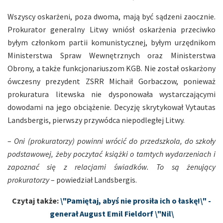
Wszyscy oskarżeni, poza dwoma, mają być sądzeni zaocznie.
Prokurator generalny Litwy wniósł oskarżenia przeciwko
byłym członkom partii komunistycznej, byłym urzędnikom
Ministerstwa Spraw Wewnętrznych oraz Ministerstwa
Obrony, a także funkcjonariuszom KGB. Nie został oskarżony
ówczesny prezydent ZSRR Michaił Gorbaczow, ponieważ
prokuratura litewska nie dysponowała wystarczającymi
dowodami na jego obciążenie. Decyzję skrytykował Vytautas
Landsbergis, pierwszy przywódca niepodległej Litwy.
–
Oni (prokuratorzy) powinni wrócić do przedszkola, do szkoły
podstawowej, żeby poczytać książki o tamtych wydarzeniach i
zapoznać się z relacjami świadków. To są żenujący
prokuratorzy
– powiedział Landsbergis.
Czytaj także:
\"Pamiętaj, abyś nie prosiła ich o łaskę!\" -
generał August Emil Fieldorf \"Nil\