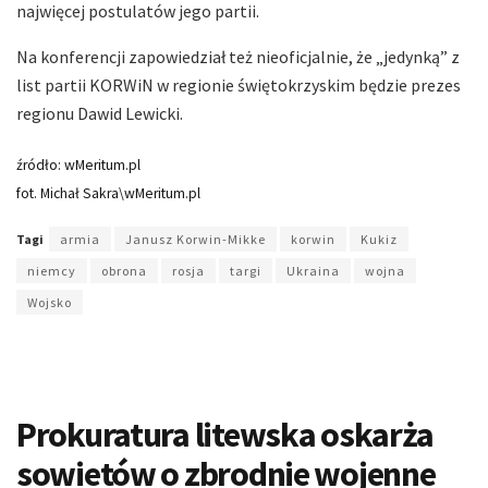
najwięcej postulatów jego partii.
Na konferencji zapowiedział też nieoficjalnie, że „jedynką” z
list partii KORWiN w regionie świętokrzyskim będzie prezes
regionu Dawid Lewicki.
źródło: wMeritum.pl
fot. Michał Sakra\wMeritum.pl
Tagi
armia
Janusz Korwin-Mikke
korwin
Kukiz
niemcy
obrona
rosja
targi
Ukraina
wojna
Wojsko
Prokuratura litewska oskarża
sowietów o zbrodnie wojenne