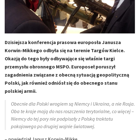
Dzisiejsza konferencja prasowa europosła Janusza
Korwin-Mikkego odbyła się na terenie Targów Kielce.
Okazją do tego były odbywające się właśnie targi
przemysłu obronnego MSPO. Europoseł poruszył
zagadnienia związane z obecną sytuacją geopolityczną
Polski, jak również odniósł się do obecnego stanu
polskiej armii.
Obecnie dla Polski wrogiem są Niemcy i Ukraina, a nie Rosja.
Oba te kraje mają do nas roszczenia terytorialne, co więcej –
Niemcy do tej pory nie podpisały z Polską traktatu
pokojowego po drugiej wojnie światowej.
– powiedział Janusz Korwin-Mikke.