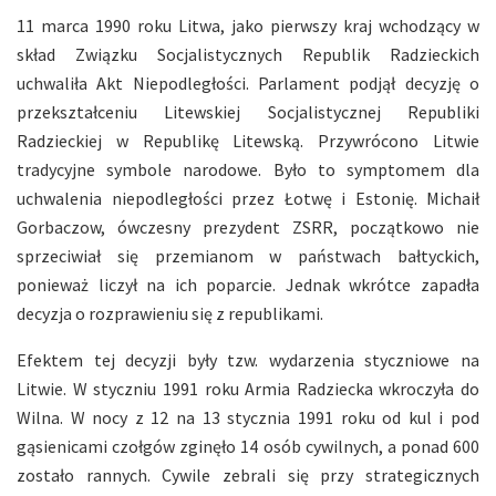
11 marca 1990 roku Litwa, jako pierwszy kraj wchodzący w
skład Związku Socjalistycznych Republik Radzieckich
uchwaliła Akt Niepodległości. Parlament podjął decyzję o
przekształceniu Litewskiej Socjalistycznej Republiki
Radzieckiej w Republikę Litewską. Przywrócono Litwie
tradycyjne symbole narodowe. Było to symptomem dla
uchwalenia niepodległości przez Łotwę i Estonię. Michaił
Gorbaczow, ówczesny prezydent ZSRR, początkowo nie
sprzeciwiał się przemianom w państwach bałtyckich,
ponieważ liczył na ich poparcie. Jednak wkrótce zapadła
decyzja o rozprawieniu się z republikami.
Efektem tej decyzji były tzw. wydarzenia styczniowe na
Litwie. W styczniu 1991 roku Armia Radziecka wkroczyła do
Wilna. W nocy z 12 na 13 stycznia 1991 roku od kul i pod
gąsienicami czołgów zginęło 14 osób cywilnych, a ponad 600
zostało rannych. Cywile zebrali się przy strategicznych