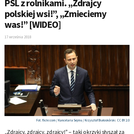
PSL z rolnikami. „Zdrajcy
polskiej wsi!”, „Zmieciemy
was!” [WIDEO]
17 września 2018
Fot. flickr.com /
Kancelaria Sejmu / Krzysztof Białoskórski
,
CC BY 2.0
„Zdrajcy, zdrajcy, zdrajcy!” – taki okrzyki słyszał za