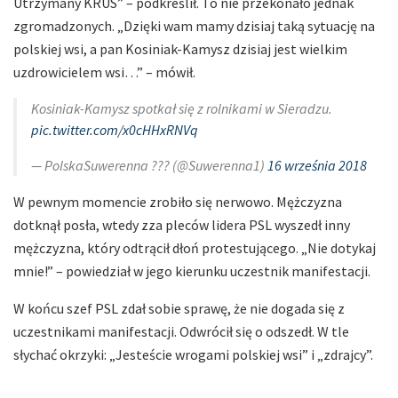
Utrzymany KRUS” – podkreślił. To nie przekonało jednak
zgromadzonych. „Dzięki wam mamy dzisiaj taką sytuację na
polskiej wsi, a pan Kosiniak-Kamysz dzisiaj jest wielkim
uzdrowicielem wsi…” – mówił.
Kosiniak-Kamysz spotkał się z rolnikami w Sieradzu.
pic.twitter.com/x0cHHxRNVq
— PolskaSuwerenna ??? (@Suwerenna1)
16 września 2018
W pewnym momencie zrobiło się nerwowo. Mężczyzna
dotknął posła, wtedy zza pleców lidera PSL wyszedł inny
mężczyzna, który odtrącił dłoń protestującego. „Nie dotykaj
mnie!” – powiedział w jego kierunku uczestnik manifestacji.
W końcu szef PSL zdał sobie sprawę, że nie dogada się z
uczestnikami manifestacji. Odwrócił się o odszedł. W tle
słychać okrzyki: „Jesteście wrogami polskiej wsi” i „zdrajcy”.