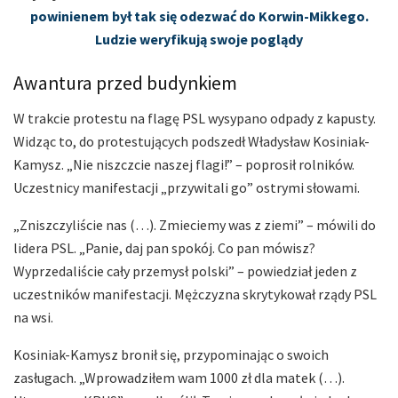
powinienem był tak się odezwać do Korwin-Mikkego.
Ludzie weryfikują swoje poglądy
Awantura przed budynkiem
W trakcie protestu na flagę PSL wysypano odpady z kapusty.
Widząc to, do protestujących podszedł Władysław Kosiniak-
Kamysz. „Nie niszczcie naszej flagi!” – poprosił rolników.
Uczestnicy manifestacji „przywitali go” ostrymi słowami.
„Zniszczyliście nas (…). Zmieciemy was z ziemi” – mówili do
lidera PSL. „Panie, daj pan spokój. Co pan mówisz?
Wyprzedaliście cały przemysł polski” – powiedział jeden z
uczestników manifestacji. Mężczyzna skrytykował rządy PSL
na wsi.
Kosiniak-Kamysz bronił się, przypominając o swoich
zasługach. „Wprowadziłem wam 1000 zł dla matek (…).