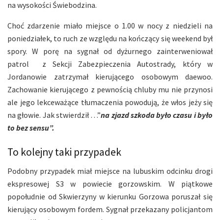
na wysokości Świebodzina.
Choć zdarzenie miało miejsce o 1.00 w nocy z niedzieli na
poniedziałek, to ruch ze względu na kończący się weekend był
spory. W porę na sygnał od dyżurnego zainterweniował
patrol z Sekcji Zabezpieczenia Autostrady, który w
Jordanowie zatrzymał kierującego osobowym daewoo.
Zachowanie kierującego z pewnością chluby mu nie przynosi
ale jego lekceważące tłumaczenia powodują, że włos jeży się
na głowie. Jak stwierdził …”
na zjazd szkoda było czasu i było
to bez sensu”.
To kolejny taki przypadek
Podobny przypadek miał miejsce na lubuskim odcinku drogi
ekspresowej S3 w powiecie gorzowskim. W piątkowe
popołudnie od Skwierzyny w kierunku Gorzowa poruszał się
kierujący osobowym fordem. Sygnał przekazany policjantom