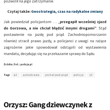
pozwolił na jego zatrzymanie.
Czytaj także:
Geostrategia, czas na radykalne zmiany
Jak powiedział policjantom … „
przegapił wcześniej zjazd
do Gorzowa, a nie chciał błądzić innymi drogami”
. Stąd
postawienie na jazdę pod prąd. Zachodniopomorzanin
również stracił prawo jazdy, a policjanci z uwagi na rażące
zagrożenie jakie spowodował odstąpili od wystawienia
mandatu, decydując się na przekazanie sprawy do Sądu.
Źródło; Fot.: policja.pl
Tagi
a2
autostrada
jechał pod prąd
policja
s3
Orzysz: Gang dziewczynek z