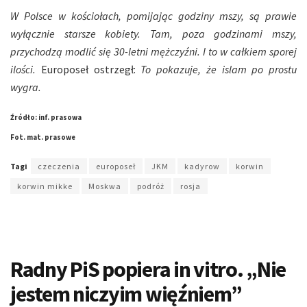
W Polsce w kościołach, pomijając godziny mszy, są prawie
wyłącznie starsze kobiety. Tam, poza godzinami mszy,
przychodzą modlić się 30-letni mężczyźni. I to w całkiem sporej
ilości.
Europoseł ostrzegł:
To pokazuje, że islam po prostu
wygra.
Źródło: inf. prasowa
Fot. mat. prasowe
Tagi
czeczenia
europoseł
JKM
kadyrow
korwin
korwin mikke
Moskwa
podróż
rosja
Radny PiS popiera in vitro. „Nie
jestem niczyim więźniem”