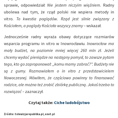
sprawie, odpowiedział:
Nie jestem niczyim więźniem.
Radny
ubolewa nad tym, że rząd polski nie wspiera metody in
vitro.
To kwestia poglądów. Rząd jest silnie związany z
Kościołem, a poglądy Kościoła wszyscy znamy –
wskazał.
Jednocześnie radny wyraża obawy dotyczące rozmiarów
wsparcia programu in vitro w Inowrocławiu.
Inowrocław ma
mały budżet, na poziomie mniej więcej 260 mln zł. Jeżeli
chcemy wydać pieniądze na następny pomysł, to zawsze pytam
tego, kto go zaproponował: „komu mamy zabrać?”. Budżety nie
są z gumy. Rozmawiałem o in vitro z przedstawicielem
Nowoczesnej. Mówiłem, że częściowo powinny to finansować
rodzice, ale można też zrobić zbiórkę publiczną. Jakoś trzeba to
rozwiązać –
zaznaczył.
Czytaj także:
Ciche ludobójstwo
Źródło: telewizjarepublika.pl, onet.pl