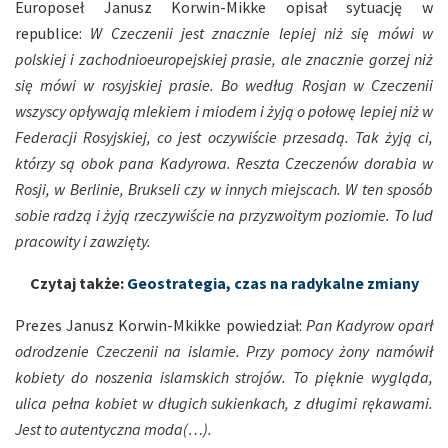
Europoseł Janusz Korwin-Mikke opisał sytuację w
republice:
W Czeczenii jest znacznie lepiej niż się mówi w
polskiej i zachodnioeuropejskiej prasie, ale znacznie gorzej niż
się mówi w rosyjskiej prasie. Bo według Rosjan w Czeczenii
wszyscy opływają mlekiem i miodem i żyją o połowę lepiej niż w
Federacji Rosyjskiej, co jest oczywiście przesadą. Tak żyją ci,
którzy są obok pana Kadyrowa. Reszta Czeczenów dorabia w
Rosji, w Berlinie, Brukseli czy w innych miejscach. W ten sposób
sobie radzą i żyją rzeczywiście na przyzwoitym poziomie. To lud
pracowity i zawzięty.
Czytaj także:
Geostrategia, czas na radykalne zmiany
Prezes Janusz Korwin-Mkikke powiedział:
Pan Kadyrow oparł
odrodzenie Czeczenii na islamie. Przy pomocy żony namówił
kobiety do noszenia islamskich strojów. To pięknie wygląda,
ulica pełna kobiet w długich sukienkach, z długimi rękawami.
Jest to autentyczna moda(…).