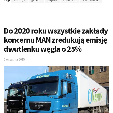
Tagi
aborcja
grzech
papież
spowiedź
Terlikowski
Do 2020 roku wszystkie zakłady
koncernu MAN zredukują emisję
dwutlenku węgla o 25%
2 września 2015