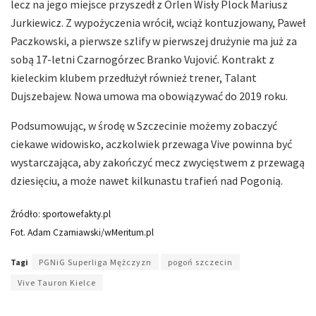
lecz na jego miejsce przyszedł z Orlen Wisły Plock Mariusz
Jurkiewicz. Z wypożyczenia wrócił, wciąż kontuzjowany, Paweł
Paczkowski, a pierwsze szlify w pierwszej drużynie ma już za
sobą 17-letni Czarnogórzec Branko Vujović. Kontrakt z
kieleckim klubem przedłużył również trener, Talant
Dujszebajew. Nowa umowa ma obowiązywać do 2019 roku.
Podsumowując, w środę w Szczecinie możemy zobaczyć
ciekawe widowisko, aczkolwiek przewaga Vive powinna być
wystarczająca, aby zakończyć mecz zwycięstwem z przewagą
dziesięciu, a może nawet kilkunastu trafień nad Pogonią.
Źródło: sportowefakty.pl
Fot. Adam Czarniawski/wMeritum.pl
Tagi
PGNiG Superliga Mężczyzn
pogoń szczecin
Vive Tauron Kielce