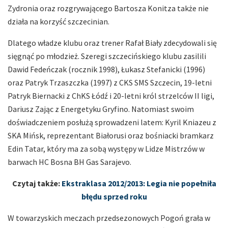
Zydronia oraz rozgrywającego Bartosza Konitza także nie
działa na korzyść szczecinian.
Dlatego władze klubu oraz trener Rafał Biały zdecydowali się
sięgnąć po młodzież. Szeregi szczecińskiego klubu zasilili
Dawid Fedeńczak (rocznik 1998), Łukasz Stefanicki (1996)
oraz Patryk Trzaszczka (1997) z CKS SMS Szczecin, 19-letni
Patryk Biernacki z ChKS Łódź i 20-letni król strzelców II ligi,
Dariusz Zając z Energetyku Gryfino. Natomiast swoim
doświadczeniem posłużą sprowadzeni latem: Kyril Kniazeu z
SKA Mińsk, reprezentant Białorusi oraz bośniacki bramkarz
Edin Tatar, który ma za sobą występy w Lidze Mistrzów w
barwach HC Bosna BH Gas Sarajevo.
Czytaj także:
Ekstraklasa 2012/2013: Legia nie popełniła
błędu sprzed roku
W towarzyskich meczach przedsezonowych Pogoń grała w