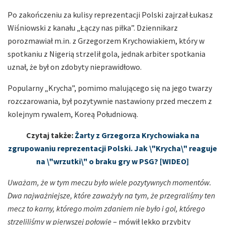
Po zakończeniu za kulisy reprezentacji Polski zajrzał Łukasz
Wiśniowski z kanału „Łączy nas piłka”. Dziennikarz
porozmawiał m.in. z Grzegorzem Krychowiakiem, który w
spotkaniu z Nigerią strzelił gola, jednak arbiter spotkania
uznał, że był on zdobyty nieprawidłowo.
Popularny „Krycha”, pomimo malującego się na jego twarzy
rozczarowania, był pozytywnie nastawiony przed meczem z
kolejnym rywalem, Koreą Południową.
Czytaj także:
Żarty z Grzegorza Krychowiaka na
zgrupowaniu reprezentacji Polski. Jak \"Krycha\" reaguje
na \"wrzutki\" o braku gry w PSG? [WIDEO]
Uważam, że w tym meczu było wiele pozytywnych momentów.
Dwa najważniejsze, które zaważyły na tym, że przegraliśmy ten
mecz to karny, którego moim zdaniem nie było i gol, którego
strzeliliśmy w pierwszej połowie
– mówił lekko przybity