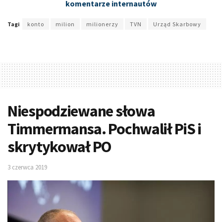
komentarze internautów
Tagi
konto
milion
milionerzy
TVN
Urząd Skarbowy
Niespodziewane słowa
Timmermansa. Pochwalił PiS i
skrytykował PO
3 czerwca 2019