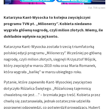
Fot. TVN screen
Katarzyna Kant-Wysocka to kolejna zwyciężczyni
programu TVN pt. „Milionerzy”. Kobieta niedawno
wygrała główną nagrodę, czyli milion złotych. Wiemy, ile
dokładnie wpłynie na jej konto.
Katarzyna Kant-Wysocka została trzecią triumfatorką
polskiej edycji programu „Milionerzy”. Wcześniej po główną
nagrodę, czyli milion złotych, sięgnęli Krzysztof Wójcik,
który zwyciężył w marcu 2010 roku oraz Maria Romanek,
która wygrała „bańkę” w marcu ubiegłego roku.
Pytanie, które zapewniło Kant-Wysockiej zwycięstwo
dotyczyło Różańca Świętego. „Różańcową tajemnicą
chwalebną nie jest…” – brzmiała jego treść. Kobieta przez
chwilę się zastanawiała, jednak ostatecznie udzieliła
poprawnej odpowiedzi, co potwierdził prowadzący, Hubert