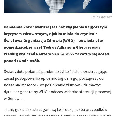
Fot. pixabay.com
Pandemia koronawirusa jest bez wątpienia najgorszym
kryzysem zdrowotnym, z jakim miała do czynienia
Światowa Organizacja Zdrowia (WHO) – powiedział w
poniedziałek jej szef Tedros Adhanom Ghebreyesus.
Według wyliczeń Reutera SARS-CoV-2 zakaziło się dotąd
ponad 16 mln osób.
Świat zdoła pokonać pandemię tylko ściśle przestrzegając
zasad postępowania epidemiologicznego, począwszy od
noszenia maseczek, aż po unikanie tłumów – tłumaczył
dyrektor generalny WHO podczas wideokonferencji prasowej
w Genewie.
„Tam, gdzie przestrzegane są te środki, liczba przypadków
spada” – dodał, chwaląc Kanadę, Chiny, Niemcy i Koreę Płd. za