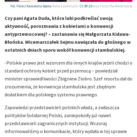
Fot. Flickr/
Kancelaria Sejmu
/Rafał Zambrzycki;
CC BY 2.0
oraz Flickr/The White House
Czy pani Agata Duda, która lubi podkreślać swoją
aktywność, porozmawia z kobietami o konwencji
antyprzemocowej? – zastanawia się Małgorzata Kidawa-
Błońska. Wicemarszałek Sejmu nawiązała do głośnego w
ostatnich dniach sporu wokół konwencji stambulskiej.
-Polskie prawo jest wzorcem dla innych krajów jeżeli chodzi o
standard ochrony kobiet przed przemocą – powiedział
minister sprawiedliwości Zbigniew Ziobro. Szef resortu dał do
zrozumienia, że konwencja stambulska jest zbędnym
dodatkiem dla polskiego systemu prawnego.
Zapowiedzi przedstawicieli polskich władz, a zwłaszcza
polityków Solidarnej Polski, zaniepokoiły już nawet
przedstawicieli zagranicznych instytucji. Wczoraj
informowaliśmy o komunikacie, który wydała w tej sprawie