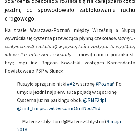
zdarzenia czekolada rozlała się na całej szerokości
jezdni, co spowodowało zablokowanie ruchu
drogowego.
Na trasie Warszawa-Poznań między Wrześnią a Słupcą
wywróciła się cysterna przewożąca płynną czekoladę.
Mamy 5-
centymetrową czekoladę w płynie, która zastyga. To wygląda,
jak wielka tabliczka czekolady.
– mówił nam o poranku st.
bryg. mgr inż. Bogdan Kowalski, zastępca Komendanta
Powiatowego PSP w Słupcy.
Ruszyło sprzątnie nitki
#A2
w stronę
#Poznań
Po
umyciu jezdni najpierw auta pojadą w tę stronę.
Cysterna już na parkingu obok.
@RMF24pl
@rmf_fm
pic.twitter.com/OmIN5d2Yrd
— Mateusz Chłystun (@MateuszChlystun)
9 maja
2018