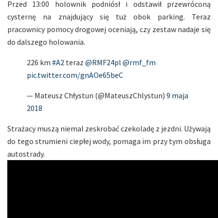
Przed 13:00 holownik podniósł i odstawił przewróconą
cysternę na znajdujący się tuż obok parking. Teraz
pracownicy pomocy drogowej oceniają, czy zestaw nadaje się
do dalszego holowania.
226 km
#A2
teraz
@RMF24pl
@rmf_fm
pic.twitter.com/gnAOe65beC
— Mateusz Chłystun (@MateuszChlystun)
9 maja
2018
Strażacy muszą niemal zeskrobać czekoladę z jezdni. Używają
do tego strumieni ciepłej wody, pomaga im przy tym obsługa
autostrady.