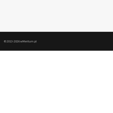
© 2013-2026 wMeritum.pl