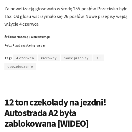
Za nowelizacją głosowało w środę 255 posłów. Przeciwko było
153. Od głosu wstrzymało się 26 posłów. Nowe przepisy wejdą
w życie 4 czerwca.
Źródło: rmf24.pl; wmeritum.pl
Fot.: Pixabay/steingraeber
Tagi
4 czerwca
kierowcy
nowe przepisy
OC
ubezpieczenie
12 ton czekolady na jezdni!
Autostrada A2 była
zablokowana [WIDEO]