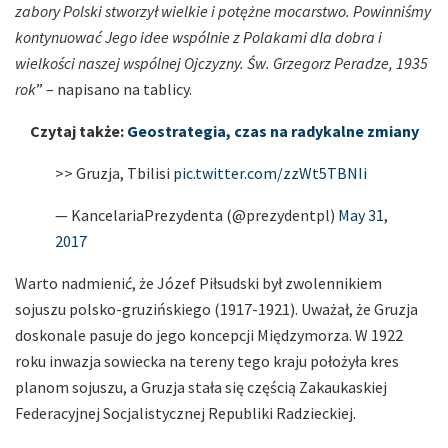
zabory Polski stworzył wielkie i potężne mocarstwo. Powinniśmy
kontynuować Jego idee wspólnie z Polakami dla dobra i
wielkości naszej wspólnej Ojczyzny. Św. Grzegorz Peradze, 1935
rok
” – napisano na tablicy.
Czytaj także:
Geostrategia, czas na radykalne zmiany
>> Gruzja, Tbilisi
pic.twitter.com/zzWt5TBNIi
— KancelariaPrezydenta (@prezydentpl)
May 31,
2017
Warto nadmienić, że Józef Piłsudski był zwolennikiem
sojuszu polsko-gruzińskiego (1917-1921). Uważał, że Gruzja
doskonale pasuje do jego koncepcji Międzymorza. W 1922
roku inwazja sowiecka na tereny tego kraju położyła kres
planom sojuszu, a Gruzja stała się częścią Zakaukaskiej
Federacyjnej Socjalistycznej Republiki Radzieckiej.