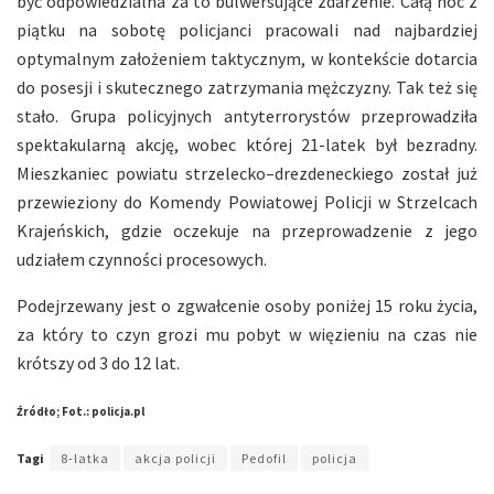
być odpowiedzialna za to bulwersujące zdarzenie. Całą noc z
piątku na sobotę policjanci pracowali nad najbardziej
optymalnym założeniem taktycznym, w kontekście dotarcia
do posesji i skutecznego zatrzymania mężczyzny. Tak też się
stało. Grupa policyjnych antyterrorystów przeprowadziła
spektakularną akcję, wobec której 21-latek był bezradny.
Mieszkaniec powiatu strzelecko–drezdeneckiego został już
przewieziony do Komendy Powiatowej Policji w Strzelcach
Krajeńskich, gdzie oczekuje na przeprowadzenie z jego
udziałem czynności procesowych.
Podejrzewany jest o zgwałcenie osoby poniżej 15 roku życia,
za który to czyn grozi mu pobyt w więzieniu na czas nie
krótszy od 3 do 12 lat.
Źródło; Fot.: policja.pl
Tagi
8-latka
akcja policji
Pedofil
policja