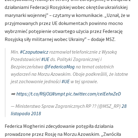
działaniami Federacji Rosyjskiej wobec okrętów ukraińskiej
marynarki wojennej” – czytamy w komunikacie. „Uznał, że w
przyjmowanych przez UE dokumentach powinno mocno
wybrzmieć potępienie otwartego użycia przez Federację
Rosyjską siły militarnej wobec Ukrainy” – dodaje MSZ.
Min.
#Czaputowicz
rozmawiał telefonicznie z Wysoką
Przedstawiciel
#UE
ds. Polityki Zagranicznej i
Bezpieczeństwa
@FedericaMog
na temat ostatnich
wydarzeń na Morzu Azowskim. Oboje podkreślili, że istotne
jest zachowanie jedności
#UE
w tej sprawie.
➡️
https://t.co/R6jOLWsmpt
pic.twitter.com/celEehxZeD
— Ministerstwo Spraw Zagranicznych RP ?? (@MSZ_RP)
28
listopada 2018
Federica Mogherini zdecydowanie potępiła działania
prowadzone przez Rosję na Morzu Azowskim. „Zwróciła