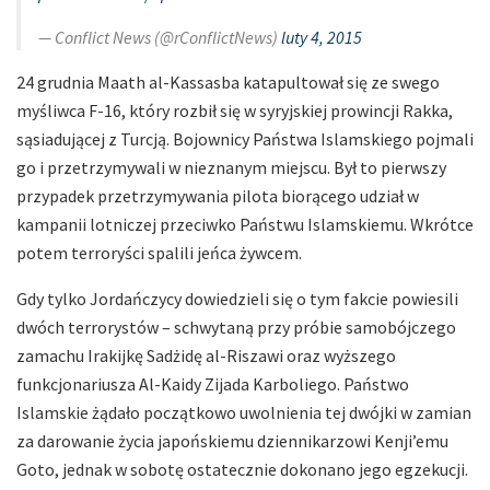
— Conflict News (@rConflictNews)
luty 4, 2015
24 grudnia Maath al-Kassasba katapultował się ze swego
myśliwca F-16, który rozbił się w syryjskiej prowincji Rakka,
sąsiadującej z Turcją. Bojownicy Państwa Islamskiego pojmali
go i przetrzymywali w nieznanym miejscu. Był to pierwszy
przypadek przetrzymywania pilota biorącego udział w
kampanii lotniczej przeciwko Państwu Islamskiemu. Wkrótce
potem terroryści spalili jeńca żywcem.
Gdy tylko Jordańczycy dowiedzieli się o tym fakcie powiesili
dwóch terrorystów – schwytaną przy próbie samobójczego
zamachu Irakijkę Sadżidę al-Riszawi oraz wyższego
funkcjonariusza Al-Kaidy Zijada Karboliego. Państwo
Islamskie żądało początkowo uwolnienia tej dwójki w zamian
za darowanie życia japońskiemu dziennikarzowi Kenji’emu
Goto, jednak w sobotę ostatecznie dokonano jego egzekucji.