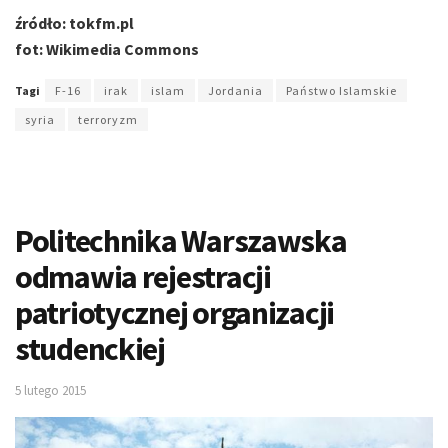
źródło: tokfm.pl
fot: Wikimedia Commons
Tagi
F-16
irak
islam
Jordania
Państwo Islamskie
syria
terroryzm
Politechnika Warszawska
odmawia rejestracji
patriotycznej organizacji
studenckiej
5 lutego 2015