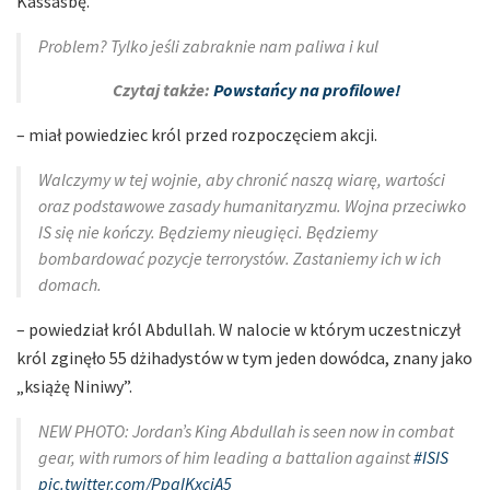
Kassasbę.
Problem? Tylko jeśli zabraknie nam paliwa i kul
Czytaj także:
Powstańcy na profilowe!
– miał powiedziec król przed rozpoczęciem akcji.
Walczymy w tej wojnie, aby chronić naszą wiarę, wartości
oraz podstawowe zasady humanitaryzmu. Wojna przeciwko
IS się nie kończy. Będziemy nieugięci. Będziemy
bombardować pozycje terrorystów. Zastaniemy ich w ich
domach.
– powiedział król Abdullah. W nalocie w którym uczestniczył
król zginęło 55 dżihadystów w tym jeden dowódca, znany jako
„książę Niniwy”.
NEW PHOTO: Jordan’s King Abdullah is seen now in combat
gear, with rumors of him leading a battalion against
#ISIS
pic.twitter.com/PpaIKxciA5