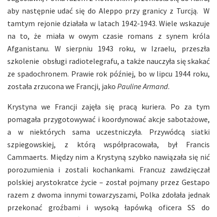
aby następnie udać się do Aleppo przy granicy z Turcją. W
tamtym rejonie działała w latach 1942-1943. Wiele wskazuje
na to, że miała w owym czasie romans z synem króla
Afganistanu. W sierpniu 1943 roku, w Izraelu, przeszła
szkolenie obsługi radiotelegrafu, a także nauczyła się skakać
ze spadochronem. Prawie rok później, bo w lipcu 1944 roku,
została zrzucona we Francji, jako
Pauline Armand
.
Krystyna we Francji zajęła się pracą kuriera. Po za tym
pomagała przygotowywać i koordynować akcje sabotażowe,
a w niektórych sama uczestniczyła. Przywódcą siatki
szpiegowskiej, z którą współpracowała, był Francis
Cammaerts. Między nim a Krystyną szybko nawiązała się nić
porozumienia i zostali kochankami. Francuz zawdzięczał
polskiej arystokratce życie – został pojmany przez Gestapo
razem z dwoma innymi towarzyszami, Polka zdołała jednak
przekonać groźbami i wysoką łapówką oficera SS do