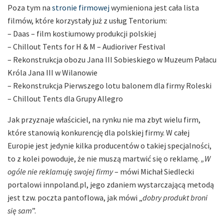
Poza tym na
stronie firmowej
wymieniona jest cała lista
filmów, które korzystały już z usług Tentorium:
– Daas – film kostiumowy produkcji polskiej
– Chillout Tents for H & M – Audioriver Festival
– Rekonstrukcja obozu Jana III Sobieskiego w Muzeum Pałacu
Króla Jana III w Wilanowie
– Rekonstrukcja Pierwszego lotu balonem dla firmy Roleski
– Chillout Tents dla Grupy Allegro
Jak przyznaje właściciel, na rynku nie ma zbyt wielu firm,
które stanowią konkurencję dla polskiej firmy. W całej
Europie jest jedynie kilka producentów o takiej specjalności,
to z kolei powoduje, że nie muszą martwić się o reklamę.
„W
ogóle nie reklamuję swojej firmy
– mówi Michał Siedlecki
portalowi innpoland.pl, jego zdaniem wystarczającą metodą
jest tzw. poczta pantoflowa, jak mówi „
dobry produkt broni
się sam
”.