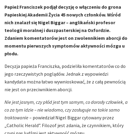
Papież Franciszek podjął decyzję o włączeniu do grona
Papieskiej Akademii Życia 45 nowych członków. Wśród
nich znalazł się Nigel Biggar – anglikański profesor
teologii moralnej i duszpasterskiej na Oxfordzie.
Zdaniem komentatorów jest on zwolennikiem aborcji do
momentu pierwszych symptomów aktywności mózgu u
płodu.
Decyzja papieża Franciszka, podzieliła komentatorów co do
jego rzeczywistych poglądów. Jednak z wypowiedzi
kandydata można łatwo wywnioskować, że z całą pewnością
nie jest on przeciwnikiem aborcji.
Nie jest jasnym, czy płód jest tym samym, co dorosły człowiek, a
co za tym idzie – nie wiadomo, czy zasługuje na takie samo
traktowanie
– powiedział Nigel Biggar cytowany przez
„Catholic Herald”. Filozof jest zdania, że czynnikiem, który
czyni nas ludźmi jest aktywność mózgu.