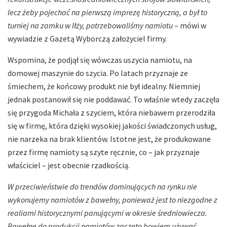
lecz żeby pojechać na pierwszą imprezę historyczną, a był to
turniej na zamku w Iłży, potrzebowaliśmy namiotu
– mówi w
wywiadzie z Gazetą Wyborczą założyciel firmy.
Wspomina, że podjął się wówczas uszycia namiotu, na
domowej maszynie do szycia. Po latach przyznaje ze
śmiechem, że końcowy produkt nie był idealny. Niemniej
jednak postanowił się nie poddawać. To właśnie wtedy zaczęła
się przygoda Michała z szyciem, która niebawem przerodziła
się w firmę, która dzięki wysokiej jakości świadczonych usług,
nie narzeka na brak klientów. Istotne jest, że produkowane
przez firmę namioty są szyte ręcznie, co – jak przyznaje
właściciel – jest obecnie rzadkością.
W przeciwieństwie do trendów dominujących na rynku nie
wykonujemy namiotów z bawełny, ponieważ jest to niezgodne z
realiami historycznymi panującymi w okresie średniowiecza.
Bawełnę do produkcji namiotów zaczęto bowiem używać