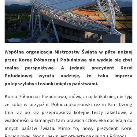
Wspólna organizacja Mistrzostw Świata w piłce nożnej
przez Koreę Północną i Południową nie wydaje się zbyt
realną perspektywą. A jednak prezydent Korei
Południowej wyraża nadzieję, że taka impreza
polepszyłaby stosunki między państwami.
Korea Północna i Południowa, mówiąc najdelikatniej, nie żyją
ze sobą w przyjaźni. Północnokoreański reżim Kim Dzong
Una raz po raz przeprowadza kolejne testy rakietowe, a
wiadomości o łamanych tam prawach człowieka docierają do
innych państw świata. Mimo to, nowy prezydent Korei
Południowej, Moon Jae-in jest otwarty na dialog z Północą.