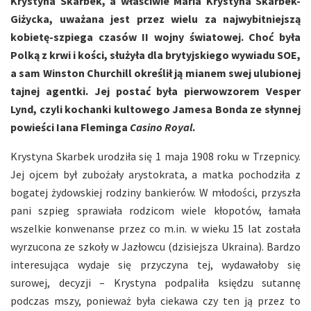
Krystyna Skarbek, a właściwie Maria Krystyna Skarbek-
Giżycka, uważana jest przez wielu za najwybitniejszą
kobietę-szpiega czasów II wojny światowej. Choć była
Polką z krwi i kości, służyła dla brytyjskiego wywiadu SOE,
a sam Winston Churchill określił ją mianem swej ulubionej
tajnej agentki. Jej postać była pierwowzorem Vesper
Lynd, czyli kochanki kultowego Jamesa Bonda ze słynnej
powieści Iana Fleminga
Casino Royal
.
Krystyna Skarbek urodziła się 1 maja 1908 roku w Trzepnicy.
Jej ojcem był zubożały arystokrata, a matka pochodziła z
bogatej żydowskiej rodziny bankierów. W młodości, przyszła
pani szpieg sprawiała rodzicom wiele kłopotów, łamała
wszelkie konwenanse przez co m.in. w wieku 15 lat została
wyrzucona ze szkoły w Jazłowcu (dzisiejsza Ukraina). Bardzo
interesująca wydaje się przyczyna tej, wydawałoby się
surowej, decyzji – Krystyna podpaliła księdzu sutannę
podczas mszy, ponieważ była ciekawa czy ten ją przez to