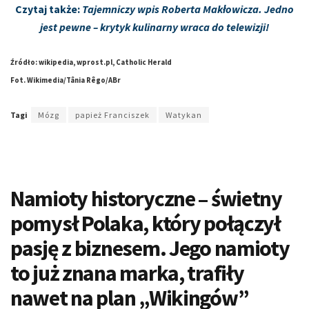
Czytaj także:
Tajemniczy wpis Roberta Makłowicza. Jedno
jest pewne – krytyk kulinarny wraca do telewizji!
Źródło: wikipedia, wprost.pl, Catholic Herald
Fot. Wikimedia/Tânia Rêgo/ABr
Tagi
Mózg
papież Franciszek
Watykan
Namioty historyczne – świetny
pomysł Polaka, który połączył
pasję z biznesem. Jego namioty
to już znana marka, trafiły
nawet na plan „Wikingów”