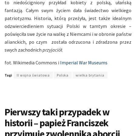
to niedościgniony przykład kobiety z polską, ułańską
fantazją. Całym swym życiem dała świadectwo wielkiego
patriotyzmu. Historia, którą przeżyła, jest także idealnym
odzwierciedleniem sytuacji Polski w tamtym okresie –
poświęciła swe życie na walkę z Niemcami i w obronie państw
alianckich, po czym została odrzucona i zdradzona przez
swych zachodnich
przyjaciół
.
fot. Wikimedia Commons i
Imperial War Museums
Tagi
II wojna światowa
Polska
wielka brytania
Pierwszy taki przypadek w
historii – papież Franciszek
przyjmuje zwolennika aborcji