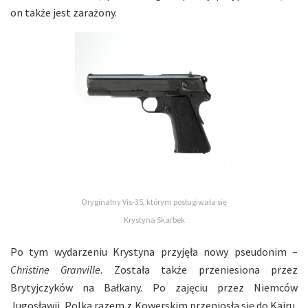
on także jest zarażony.
Oryginalny Vis-35, którym posługiwała się
Krystyna Skarbek
Po tym wydarzeniu Krystyna przyjęła nowy pseudonim –
Christine Granville
. Została także przeniesiona przez
Brytyjczyków na Bałkany. Po zajęciu przez Niemców
Jugosławii, Polka razem z Kowerskim przeniosła się do Kairu,