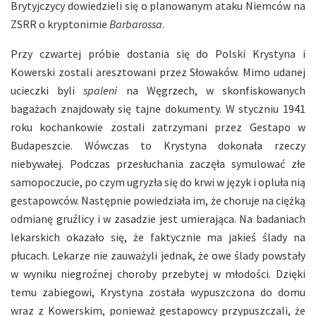
Brytyjczycy dowiedzieli się o planowanym ataku Niemców na
ZSRR o kryptonimie
Barbarossa
.
Przy czwartej próbie dostania się do Polski Krystyna i
Kowerski zostali aresztowani przez Słowaków. Mimo udanej
ucieczki byli
spaleni
na Węgrzech, w skonfiskowanych
bagażach znajdowały się tajne dokumenty. W styczniu 1941
roku kochankowie zostali zatrzymani przez Gestapo w
Budapeszcie. Wówczas to Krystyna dokonała rzeczy
niebywałej. Podczas przesłuchania zaczęła symulować złe
samopoczucie, po czym ugryzła się do krwi w język i opluła nią
gestapowców. Następnie powiedziała im, że choruje na ciężką
odmianę gruźlicy i w zasadzie jest umierająca. Na badaniach
lekarskich okazało się, że faktycznie ma jakieś ślady na
płucach. Lekarze nie zauważyli jednak, że owe ślady powstały
w wyniku niegroźnej choroby przebytej w młodości. Dzięki
temu zabiegowi, Krystyna została wypuszczona do domu
wraz z Kowerskim, ponieważ gestapowcy przypuszczali, że