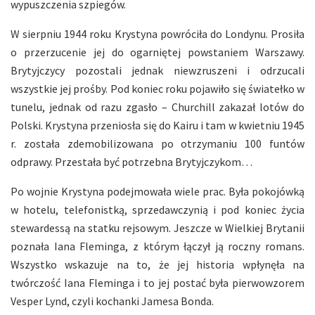
wypuszczenia szpiegów.
W sierpniu 1944 roku Krystyna powróciła do Londynu. Prosiła
o przerzucenie jej do ogarniętej powstaniem Warszawy.
Brytyjczycy pozostali jednak niewzruszeni i odrzucali
wszystkie jej prośby. Pod koniec roku pojawiło się światełko w
tunelu, jednak od razu zgasło – Churchill zakazał lotów do
Polski. Krystyna przeniosła się do Kairu i tam w kwietniu 1945
r. została zdemobilizowana po otrzymaniu 100 funtów
odprawy. Przestała być potrzebna Brytyjczykom…
Po wojnie Krystyna podejmowała wiele prac. Była pokojówką
w hotelu, telefonistką, sprzedawczynią i pod koniec życia
stewardessą na statku rejsowym. Jeszcze w Wielkiej Brytanii
poznała Iana Fleminga, z którym łączył ją roczny romans.
Wszystko wskazuje na to, że jej historia wpłynęła na
twórczość Iana Fleminga i to jej postać była pierwowzorem
Vesper Lynd, czyli kochanki Jamesa Bonda.