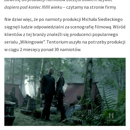
dopiero pod koniec XVIII wieku
– czytamy na stronie firmy.
Nie dziwi więc, że po namioty produkcji Michała Siedleckiego
sięgnęli ludzie odpowiedzialni za scenografię filmową. Wśród
klientów z tej branży znaleźli się producenci popularnego
serialu „Wikingowie”. Tentorium uszyło na potrzeby produkcji
w ciągu 2 miesięcy ponad 30 namiotów.