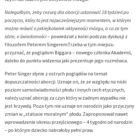
Nalegałbym, żeby cezurą dla aborcji ustanowić 18 tydzień po
poczęcia, który to jest najwcześniejszym momentem, w którym
można mówić o jakiejkolwiek aktywności mózgu, a co za tym
idzie, o świadomości
– powiedział z kolei podczas dyskusji z
filozofem Peterem Singerem.Trzeba w tym miejscu
przyznać, że poglądom Biggara – nowego członka Akademii,
daleko do punktu widzenia jaki prezentuje jego rozmówca.
Peter Singer słynie z ostrych poglądów na temat
dopuszczalności aborcji. Uznaje on, że ze względu na niski
poziom samoświadomości płodu i innych cech etycznych,
należy uznać aborcję za czyn który w żadnym wypadku nie
jest krzywdą. Poza tym nie uznaje on narodzin jako przyczyny
zmian w „statusie moralnym” płodu. Zaproponował nawet
wprowadzenie okresu przejściowego – 4 tygodni od narodzin
– po którym dziecko nabrałoby pełni praw.