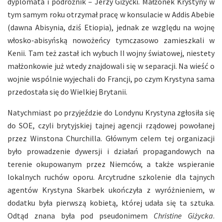
dyplomata i podróżnik – Jerzy Giżycki. Małżonek Krystyny w
tym samym roku otrzymał pracę w konsulacie w Addis Abebie
(dawna Abisynia, dziś Etiopia), jednak ze względu na wojnę
włosko-abisyńską nowożeńcy tymczasowo zamieszkali w
Kenii. Tam też zastał ich wybuch II wojny światowej, niestety
małżonkowie już wtedy znajdowali się w separacji. Na wieść o
wojnie wspólnie wyjechali do Francji, po czym Krystyna sama
przedostała się do Wielkiej Brytanii.
Natychmiast po przyjeździe do Londynu Krystyna zgłosiła się
do SOE, czyli brytyjskiej tajnej agencji rządowej powołanej
przez Winstona Churchilla. Głównym celem tej organizacji
było prowadzenie dywersji i działań propagandowych na
terenie okupowanym przez Niemców, a także wspieranie
lokalnych ruchów oporu. Arcytrudne szkolenie dla tajnych
agentów Krystyna Skarbek ukończyła z wyróżnieniem, w
dodatku była pierwszą kobietą, której udała się ta sztuka.
Odtąd znana była pod pseudonimem
Christine Giżycka
.