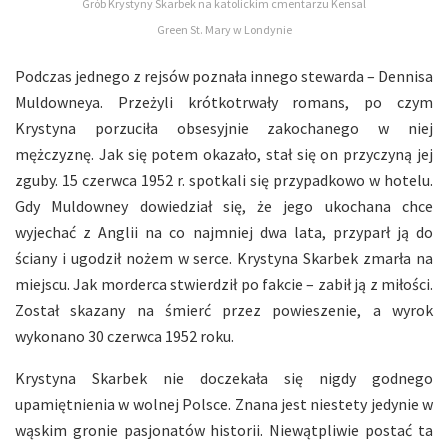
Grób Krystyny Skarbek na katolickim cmentarzu Kensal
Green St. Mary w Londynie
Podczas jednego z rejsów poznała innego stewarda – Dennisa
Muldowneya. Przeżyli krótkotrwały romans, po czym
Krystyna porzuciła obsesyjnie zakochanego w niej
mężczyznę. Jak się potem okazało, stał się on przyczyną jej
zguby. 15 czerwca 1952 r. spotkali się przypadkowo w hotelu.
Gdy Muldowney dowiedział się, że jego ukochana chce
wyjechać z Anglii na co najmniej dwa lata, przyparł ją do
ściany i ugodził nożem w serce. Krystyna Skarbek zmarła na
miejscu. Jak morderca stwierdził po fakcie – zabił ją z miłości.
Został skazany na śmierć przez powieszenie, a wyrok
wykonano 30 czerwca 1952 roku.
Krystyna Skarbek nie doczekała się nigdy godnego
upamiętnienia w wolnej Polsce. Znana jest niestety jedynie w
wąskim gronie pasjonatów historii. Niewątpliwie postać ta