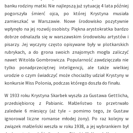
banku rodziny matki. Nie najlepszą już sytuację 4 lata później
pogorszyła śmierć ojca, po której Krystyna musiała
zamieszkać w Warszawie. Nowe środowisko pozytywnie
wpłynęło na jej rozwój osobisty. Piękna arystokratka bardzo
dobrze odnalazła się w warszawskim środowisku artystów i
pisarzy. Jej wyczyny często opisywane były w plotkarskich
rubrykach, a do grona swoich znajomych mogła zaliczyć
nawet Witolda Gombrowicza. Popularność zawdzięczała nie
tylko ponadprzeciętnej inteligencji, ale także wielkiej
urodzie o czym świadczyć może chociażby udział Krystyny w
konkursie Miss Polonia, podczas którego doszła do finału.
W 1933 roku Krystyna Skarbek wyszła za Gustawa Gettlicha,
przedsiębiorcę z Pabianic. Małżeństwo to przetrwało
zaledwie 6 miesięcy (aż tyle – pomimo tego, że Gustaw
ignorował liczne romanse młodej żony). Po raz kolejny w
związek małżeński weszła w roku 1938, a jej wybrankiem był