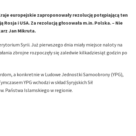
 Kraje europejskie zaproponowały rezolucję potępiającą ten
ą Rosja i USA. Za rezolucją głosowała m.in. Polska. – Nie
arz Jan Mikruta.
rytorium Syrii. Już pierwszego dnia miały miejsce naloty na
ałania zbrojne rozpoczęły się zaledwie kilkadziesiąt godzin po
Kurdom, a konkretnie w Ludowe Jednostki Samoobrony (YPG),
 Tymczasem YPG wchodzi w skład Syryjskich Sił
w. Państwa Islamskiego w regionie.