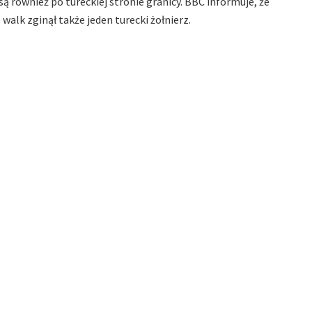
są również po tureckiej stronie granicy. BBC informuje, że
walk zginął także jeden turecki żołnierz.