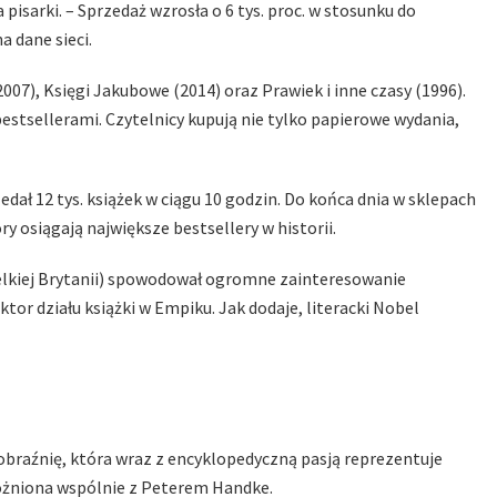
isarki. – Sprzedaż wzrosła o 6 tys. proc. w stosunku do
na dane sieci.
007), Księgi Jakubowe (2014) oraz Prawiek i inne czasy (1996).
a bestsellerami. Czytelnicy kupują nie tylko papierowe wydania,
edał 12 tys. książek w ciągu 10 godzin. Do końca dnia w sklepach
y osiągają największe bestsellery w historii.
elkiej Brytanii) spowodował ogromne zainteresowanie
tor działu książki w Empiku. Jak dodaje, literacki Nobel
obraźnię, która wraz z encyklopedyczną pasją reprezentuje
różniona wspólnie z Peterem Handke.