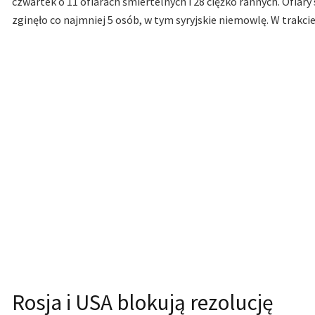
czwartek o 11 ofiarach śmiertelnych i 28 ciężko rannych. Ofiary 
zginęło co najmniej 5 osób, w tym syryjskie niemowlę. W trakcie 
Rosja i USA blokują rezolucję