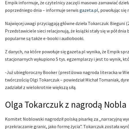
Empik informuje, że czytelnicy zaczęli masowo zamawiać dzieła p
poprzedniego dnia – informuje serwis
gazeta.pl
, powołując się 
Najwięcej uwagi przyciągają główne dzieła Tokarczuk: Bieguni (2
Przedstawiciele sieci relacjonują, że książki stały się w pół dni
popularne są także e-booki i audiobooki.
Z danych, na które powołuje się gazeta.pl wynika, że Empik sprz
stacjonarnych wykupiono 5 tys. egzemplarzy i jest to wynik, któr
-Już ubiegłoroczny Booker (prestiżowa nagroda literacka w Wi
twórczością Olgi Tokarczuk – powiedział Michał Tomaniak, dyrek
zadziałał z wielokrotnie większą siłą.
Olga Tokarczuk z nagrodą Nobla
Komitet Noblowski nagrodził polską pisarkę za „narracyjną wy
przekraczanie granic, jako formę życia”. Tokarczuk została wy