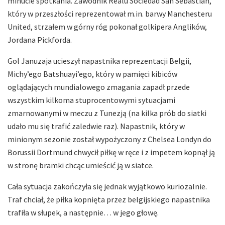
minucie spotkania. Zawodnik Realu Sociedad San Sebastian,
który w przeszłości reprezentował m.in. barwy Manchesteru
United, strzałem w górny róg pokonał golkipera Anglików,
Jordana Pickforda.
Gol Januzaja ucieszył napastnika reprezentacji Belgii,
Michy’ego Batshuayi’ego, który w pamięci kibiców
oglądających mundialowego zmagania zapadł przede
wszystkim kilkoma stuprocentowymi sytuacjami
zmarnowanymi w meczu z Tunezją (na kilka prób do siatki
udało mu się trafić zaledwie raz). Napastnik, który w
minionym sezonie został wypożyczony z Chelsea Londyn do
Borussii Dortmund chwycił piłkę w ręce i z impetem kopnął ją
w stronę bramki chcąc umieścić ją w siatce.
Cała sytuacja zakończyła się jednak wyjątkowo kuriozalnie.
Traf chciał, że piłka kopnięta przez belgijskiego napastnika
trafiła w słupek, a następnie… w jego głowę.