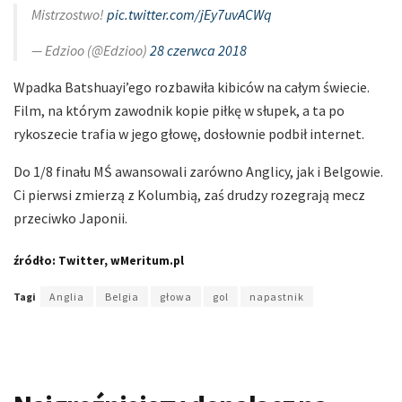
Mistrzostwo!
pic.twitter.com/jEy7uvACWq
— Edzioo (@Edzioo)
28 czerwca 2018
Wpadka Batshuayi’ego rozbawiła kibiców na całym świecie.
Film, na którym zawodnik kopie piłkę w słupek, a ta po
rykoszecie trafia w jego głowę, dosłownie podbił internet.
Do 1/8 finału MŚ awansowali zarówno Anglicy, jak i Belgowie.
Ci pierwsi zmierzą z Kolumbią, zaś drudzy rozegrają mecz
przeciwko Japonii.
źródło: Twitter, wMeritum.pl
Tagi
Anglia
Belgia
głowa
gol
napastnik