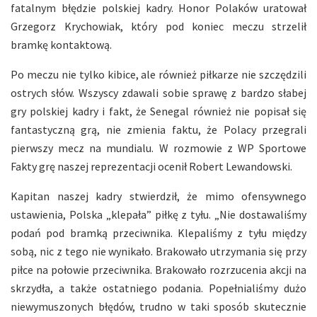
fatalnym błędzie polskiej kadry. Honor Polaków uratował
Grzegorz Krychowiak, który pod koniec meczu strzelił
bramkę kontaktową.
Po meczu nie tylko kibice, ale również piłkarze nie szczędzili
ostrych słów. Wszyscy zdawali sobie sprawę z bardzo słabej
gry polskiej kadry i fakt, że Senegal również nie popisał się
fantastyczną grą, nie zmienia faktu, że Polacy przegrali
pierwszy mecz na mundialu. W rozmowie z WP Sportowe
Fakty grę naszej reprezentacji ocenił Robert Lewandowski.
Kapitan naszej kadry stwierdził, że mimo ofensywnego
ustawienia, Polska „klepała” piłkę z tyłu. „Nie dostawaliśmy
podań pod bramką przeciwnika. Klepaliśmy z tyłu między
sobą, nic z tego nie wynikało. Brakowało utrzymania się przy
piłce na połowie przeciwnika. Brakowało rozrzucenia akcji na
skrzydła, a także ostatniego podania. Popełnialiśmy dużo
niewymuszonych błędów, trudno w taki sposób skutecznie