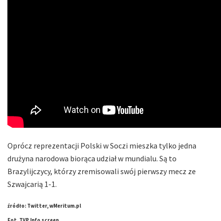
Oprócz reprezentacji Polski w Soczi mieszka tylko jedna
drużyna narodowa biorąca udział w mundialu. Są to
Brazylijczycy, którzy zremisowali swój pierwszy mecz ze
Szwajcarią 1-1.
źródło: Twitter, wMeritum.pl
Fot. TVP Info screen