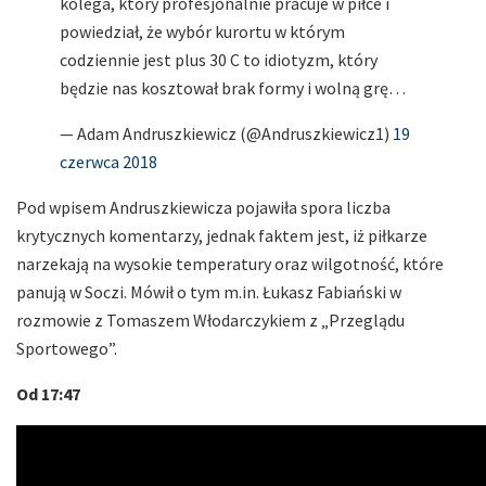
kolega, który profesjonalnie pracuje w piłce i
powiedział, że wybór kurortu w którym
codziennie jest plus 30 C to idiotyzm, który
będzie nas kosztował brak formy i wolną grę…
— Adam Andruszkiewicz (@Andruszkiewicz1)
19
czerwca 2018
Pod wpisem Andruszkiewicza pojawiła spora liczba
krytycznych komentarzy, jednak faktem jest, iż piłkarze
narzekają na wysokie temperatury oraz wilgotność, które
panują w Soczi. Mówił o tym m.in. Łukasz Fabiański w
rozmowie z Tomaszem Włodarczykiem z „Przeglądu
Sportowego”.
Od 17:47