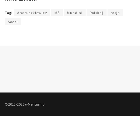
Tagi
Andruszkiewicz
MŚ
Mundial
Polska]
rosja
Soczi
© 2013-2026 wMeritum.pl