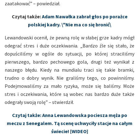
zaatakować” – powiedział.
Czytaj także:
Adam Nawałka zabrał głos po porażce
polskiej kadry. \"Nie ma co się bronić\
Lewandowski ocenił, że pewną rolę w słabej grze kadry mógł
odegrać stres i duże oczekiwania. „Bardzo źle się stało, że
dopuściliśmy w ogóle do sytuacji, po której straciliśmy
pierwszego, bardzo pechowego gola, drugi też wynikał z
naszego błędu. Kiedy na mundialu traci się takie bramki,
trudno o dobry wynik. Nie graliśmy tego, co powinniśmy.
Podejmowaliśmy za mało ryzyka, może się baliśmy. Może
stres i oczekiwania, które są wobec nas bardzo duże także
odegrały swoją rolę” – stwierdził.
Czytaj także: Anna Lewandowska pociesza męża po
meczu z Senegalem. Tą scenę uchwyciły stacje na całym
świecie! [WIDEO]