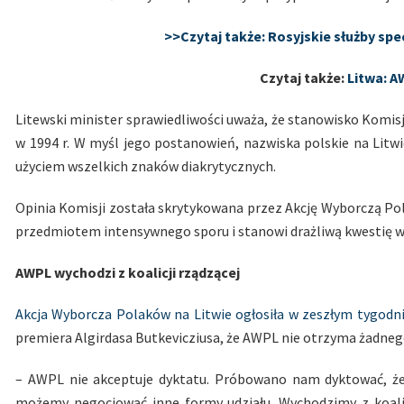
>>Czytaj także: Rosyjskie służby sp
Czytaj także:
Litwa: A
Litewski minister sprawiedliwości uważa, że stanowisko Komis
w 1994 r. W myśl jego postanowień, nazwiska polskie na Litwi
użyciem wszelkich znaków diakrytycznych.
Opinia Komisji została skrytykowana przez Akcję Wyborczą Pola
przedmiotem intensywnego sporu i stanowi drażliwą kwestię w 
AWPL wychodzi z koalicji rządzącej
Akcja Wyborcza Polaków na Litwie ogłosiła w zeszłym tygodniu
premiera Algirdasa Butkevicziusa, że AWPL nie otrzyma żadneg
– AWPL nie akceptuje dyktatu. Próbowano nam dyktować, że
możemy negocjować inne formy udziału. Wychodzimy z koalic