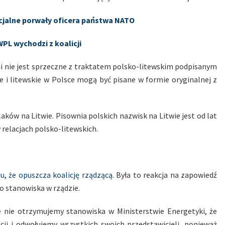
ecjalne porwały oficera państwa NATO
WPL wychodzi z koalicji
ji nie jest sprzeczne z traktatem polsko-litewskim podpisanym
e i litewskie w Polsce mogą być pisane w formie oryginalnej z
ków na Litwie. Pisownia polskich nazwisk na Litwie jest od lat
relacjach polsko-litewskich.
, że opuszcza koalicję rządzącą.
Była to reakcja na zapowiedź
o stanowiska w rządzie.
 nie otrzymujemy stanowiska w Ministerstwie Energetyki, że
ji i odwołujemy wszystkich swoich przedstawicieli, ponieważ