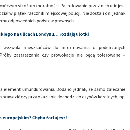
wańczym stróżom moralności. Patrolowanie przez nich ulic jest
ł w piątek rzecznik miejscowej policji. Nie zostali oni jednak
 temu odpowiednich podstaw prawnych.
skiego na ulicach Londynu… rozdają ulotki
iu i wezwała mieszkańców do informowania o podejrzanych
Próby zastraszania czy prowokacje nie będą tolerowane –
 za element umundurowania. Dodano jednak, że samo zalecanie
ży sprawdzić czy przy okazji nie dochodzi do czynów karalnych, np.
m europejskim? Chyba żartujesz!