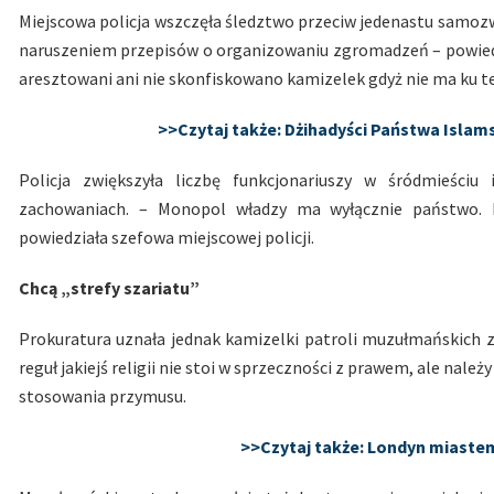
Miejscowa policja wszczęła śledztwo przeciw jedenastu samoz
naruszeniem przepisów o organizowaniu zgromadzeń – powiedzia
aresztowani ani nie skonfiskowano kamizelek gdyż nie ma ku
>>Czytaj także: Dżihadyści Państwa Islam
Policja zwiększyła liczbę funkcjonariuszy w śródmieśc
zachowaniach. – Monopol władzy ma wyłącznie państwo. 
powiedziała szefowa miejscowej policji.
Chcą „strefy szariatu”
Prokuratura uznała jednak kamizelki patroli muzułmańskich
reguł jakiejś religii nie stoi w sprzeczności z prawem, ale nale
stosowania przymusu.
>>Czytaj także: Londyn miaste