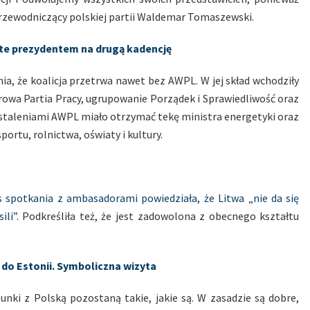
przewodniczący polskiej partii Waldemar Tomaszewski.
ite prezydentem na drugą kadencję
ia, że koalicja przetrwa nawet bez AWPL. W jej skład wchodziły
trowa Partia Pracy, ugrupowanie Porządek i Sprawiedliwość oraz
ustaleniami AWPL miało otrzymać tekę ministra energetyki oraz
ortu, rolnictwa, oświaty i kultury.
s spotkania z ambasadorami powiedziała, że Litwa „nie da się
ili”.
Podkreśliła też, że jest zadowolona z obecnego kształtu
 do Estonii. Symboliczna wizyta
sunki z Polską pozostaną takie, jakie są. W zasadzie są dobre,