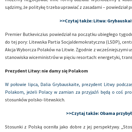
sądzimy, że politykę trzeba uprawiać z zasadami – powiedział 
>>Czytaj także: Litwa: Grybauska
Premier Butkeviczius powiedział na początku ubiegłego tygodn
do tej pory: Litewska Partia Socjaldemokratyczna (LSDP), cen
Akcja Wyborcza Polaków na Litwie. Zgodnie z wcześniejszymi 
stanowiska wiceministrów w pięciu resortach: energetyki, transp
Prezydent Litwy: nie damy się Polakom
W połowie lipca, Dalia Grybauskaite, prezydent Litwy podcza
Polakom, jeżeli Polacy w zamian za przyjaźń będą o coś pros
stosunków polsko-litewskich.
>>Czytaj także: Obama przybył
Stosunki z Polską oceniła jako dobre z jej perspektywy. „Sto