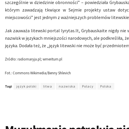
szczególnie w dziedzinie obronności” – powiedziała Grybauska
którym zawadzają tkwiące w Sejmie projekty ustaw dotyc
miejscowości” jest jednym z ważniejszych problemów litewskie
Jak zauważa litewski portal lyrytas.lt, Grybauskaite nigdy ni
nazwisk w językach mniejszości narodowych, ale podkreśliła, ż
języka. Dodała też, że „język litewski nie może być przedmiotem
Źródło: radiomaryja.pl; wmeritum.pl
Fot.: Commons Wikimedia/Benny Shlevich
Tagi
język polski
litwa
nazwiska
Polacy
Polska