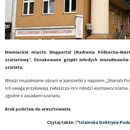
Niemieckie miasto Wuppertal (Nadrenia Północna-Westf
szariatową”. Oznakowane grupki młodych muzułmanów k
szariatu.
Młodzi muzułmanie ubrani w kamizelki z napisem „Shariah Pol
Ich uwagę przykuwają zwłaszcza inni młodzi wyznawcy islamu, k
zgodne z zasadami szariatu.
Brak podstaw do aresztowania
Czytaj także:
\"Islamska Doktryna Pods