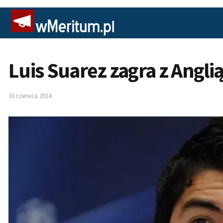
Luis Suarez zagra z Angli
16 czerwca 2014