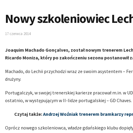
Nowy szkoleniowiec Lech
17 czerwca 2014
Joaquim Machado Gonçalves, został nowym trenerem Lechii
Ricardo Moniza, który po zakończeniu sezonu postanowił 
Machado, do Lechii przychodzi wraz ze swoim asystentem – F
drużyny.
Portugalczyk, w swojej trenerskiej karierze pracował m.in. w UD
ostatnio, w występującym w II-lidze portugalskiej – GD Chaves.
Czytaj także:
Andrzej Woźniak trenerem bramkarzy repre
Oprócz nowego szkoleniowca, władze gdańskiego klubu dopięł