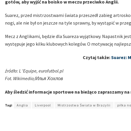
gotów, aby wyjść na boisko w meczu przeciwko Anglii.
Suarez, przed mistrzostwami świata przeszedł zabieg artroskop
nogi, ale nie był on jeszcze na tyle sprawny, by wystąpić w pr
Mecz z Anglikami, będzie dla Suareza wyjątkowy. Napastnik jest
występuje jego kilku klubowych kolegów. O motywację najlepsze
Czytaj także:
Suarez: M
źródło: L 'Equipe, eurofutbol.pl
Fot. Wikimedia/Илья Хохлов
Aby śledzić informacje sportowe na bieżąco zapraszamy na
Tagi
Anglia
Liverpool
Mistrzostwa Świata w Brazylii
piłka n