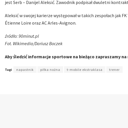
jest Serb – Danijel Aleksić. Zawodnik podpisał dwuletni kontrakt
Aleksić w swojej karierze występował w takich zespołach jak FK
Étienne Loire oraz AC Arles-Avignon.
źródło: 90minut.pl
Fot. Wikimedia/Dariusz Boczek
Aby śledzić informacje sportowe na bieżąco zapraszamy na
Tagi
napastnik
piłka nożna
t-mobile ekstraklasa
trener