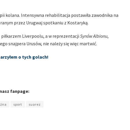
ii kolana. Intensywna rehabilitacja postawiła zawodnika na
zegranym przez Urugwaj spotkaniu z Kostaryką.
 piłkarzem Liverpoolu, a w reprezentacji
Synów Albionu
,
go snajpera Urusów, nie należy się więc martwić.
arzyłem o tych golach!
 nasz fanpage:
ożna
sport
suarez