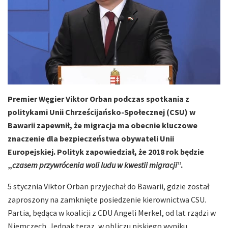
Premier Węgier Viktor Orban podczas spotkania z
politykami Unii Chrześcijańsko-Społecznej (CSU) w
Bawarii zapewnił, że migracja ma obecnie kluczowe
znaczenie dla bezpieczeństwa obywateli Unii
Europejskiej. Polityk zapowiedział, że 2018 rok będzie
„
czasem przywrócenia woli ludu w kwestii migracji
”.
5 stycznia Viktor Orban przyjechał do Bawarii, gdzie został
zaproszony na zamknięte posiedzenie kierownictwa CSU.
Partia, będąca w koalicji z CDU Angeli Merkel, od lat rządzi w
Niemczech. Jednak teraz, w obliczu niskiego wyniku