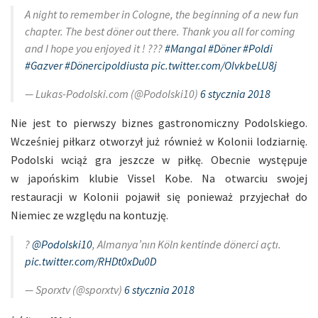
A night to remember in Cologne, the beginning of a new fun
chapter. The best döner out there. Thank you all for coming
and I hope you enjoyed it ! ???
#Mangal
#Döner
#Poldi
#Gazver
#Dönercipoldiusta
pic.twitter.com/OIvkbeLU8j
— Lukas-Podolski.com (@Podolski10)
6 stycznia 2018
Nie jest to pierwszy biznes gastronomiczny Podolskiego.
Wcześniej piłkarz otworzył już również w Kolonii lodziarnię.
Podolski wciąż gra jeszcze w piłkę. Obecnie występuje
w japońskim klubie Vissel Kobe. Na otwarciu swojej
restauracji w Kolonii pojawił się ponieważ przyjechał do
Niemiec ze względu na kontuzję.
?
@Podolski10
, Almanya’nın Köln kentinde dönerci açtı.
pic.twitter.com/RHDt0xDu0D
— Sporxtv (@sporxtv)
6 stycznia 2018