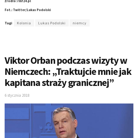
Źródło: rmf24.pl
Fot.: Twitter/Lukas Podolski
Tagi
Kolonia
Lukas Podolski
niemcy
Viktor Orban podczas wizyty w
Niemczech: „Traktujcie mnie jak
kapitana straży granicznej”
6 stycznia 2018