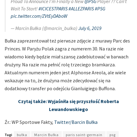
Proud To Announce I’m Finally a New
@PSG
Player ?? Can’t
Wait To Start!
#ICICESTPARIS
#ALLEZPARIS
#PSG
pic.twitter.com/ZVtEyDAboW
— Marcin Bułka (@marcin_bulka)
July 6, 2019
Bułka zaprezentował też pierwsze zdjęcie z murawy Parc des
Princes. W Paryżu Polak zagra z numerem 30. Na razie nie
wiadomo kiedy będzie miał szansę zadebiutować w barwach
drużyny. Na razie ma pełnić rolę trzeciego bramkarza.
Aktualnym numerem jeden jest Alphonse Areola, ale wiele
wskazuje na to, że drużyna może zdecydować się na
dodatkowy transfer po odejściu Gianluigiego Buffona.
Czytaj także: Wyjaśniła się przyszłość Roberta
Lewandowskiego
Źr.: WP Sportowe Fakty,
Twitter/Barcin Bułka
Tagi
bułka
Marcin Bułka
paris saint-germain
psg