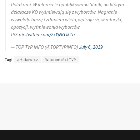
Polakami. W internecie opublikowano filmik, na którym
działacze KO wyśmiewają się z wyborców. Nagranie
wywołało burzę i zdaniem wielu, wpisuje się w retorykę
opozycji, wyśmiewania wyborców
PiS.
pic.twitter.com/2xYjNGJk1a
— TOP TVP INFO (@TOPTVPINFO)
July 6, 2019
Tagi
arłukowicz
Wiadomości TVP