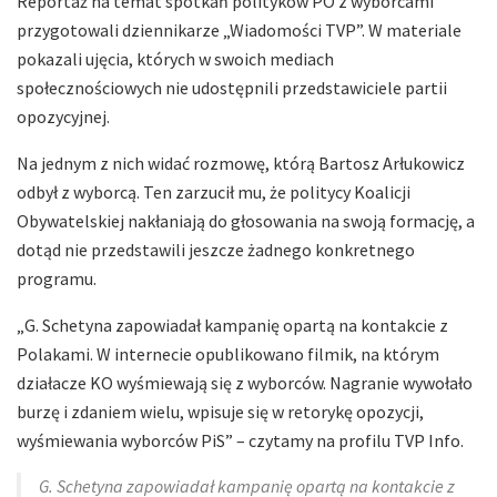
Reportaż na temat spotkań polityków PO z wyborcami
przygotowali dziennikarze „Wiadomości TVP”. W materiale
pokazali ujęcia, których w swoich mediach
społecznościowych nie udostępnili przedstawiciele partii
opozycyjnej.
Na jednym z nich widać rozmowę, którą Bartosz Arłukowicz
odbył z wyborcą. Ten zarzucił mu, że politycy Koalicji
Obywatelskiej nakłaniają do głosowania na swoją formację, a
dotąd nie przedstawili jeszcze żadnego konkretnego
programu.
„G. Schetyna zapowiadał kampanię opartą na kontakcie z
Polakami. W internecie opublikowano filmik, na którym
działacze KO wyśmiewają się z wyborców. Nagranie wywołało
burzę i zdaniem wielu, wpisuje się w retorykę opozycji,
wyśmiewania wyborców PiS” – czytamy na profilu TVP Info.
G. Schetyna zapowiadał kampanię opartą na kontakcie z