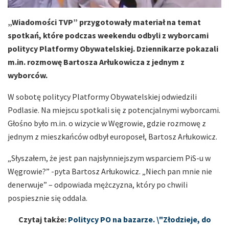
„Wiadomości TVP” przygotowały materiał na temat
spotkań, które podczas weekendu odbyli z wyborcami
politycy Platformy Obywatelskiej. Dziennikarze pokazali
m.in. rozmowę Bartosza Arłukowicza z jednym z
wyborców.
W sobotę politycy Platformy Obywatelskiej odwiedzili
Podlasie. Na miejscu spotkali się z potencjalnymi wyborcami.
Głośno było m.in. o wizycie w Węgrowie, gdzie rozmowę z
jednym z mieszkańców odbył europoseł, Bartosz Arłukowicz.
„Słyszałem, że jest pan najsłynniejszym wsparciem PiS-u w
Węgrowie?” -pyta Bartosz Arłukowicz. „Niech pan mnie nie
denerwuje” – odpowiada mężczyzna, który po chwili
pospiesznie się oddala.
Czytaj także:
Politycy PO na bazarze. \"Złodzieje, do