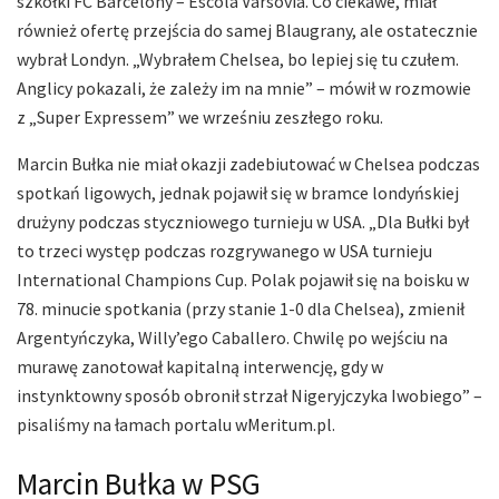
szkółki FC Barcelony – Escola Varsovia. Co ciekawe, miał
również ofertę przejścia do samej Blaugrany, ale ostatecznie
wybrał Londyn. „Wybrałem Chelsea, bo lepiej się tu czułem.
Anglicy pokazali, że zależy im na mnie” – mówił w rozmowie
z „Super Expressem” we wrześniu zeszłego roku.
Marcin Bułka nie miał okazji zadebiutować w Chelsea podczas
spotkań ligowych, jednak pojawił się w bramce londyńskiej
drużyny podczas styczniowego turnieju w USA. „Dla Bułki był
to trzeci występ podczas rozgrywanego w USA turnieju
International Champions Cup. Polak pojawił się na boisku w
78. minucie spotkania (przy stanie 1-0 dla Chelsea), zmienił
Argentyńczyka, Willy’ego Caballero. Chwilę po wejściu na
murawę zanotował kapitalną interwencję, gdy w
instynktowny sposób obronił strzał Nigeryjczyka Iwobiego” –
pisaliśmy na łamach portalu wMeritum.pl.
Marcin Bułka w PSG