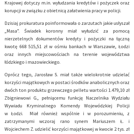
Krajowej dotyczy m.in. wyłudzania kredytów i pożyczek oraz
korupcji w związku z obietnicą załatwienia pracy w policji.
Dzisiaj prokuratura poinformowała o zarzutach jakie usłyszał
„Masa”. Świadek koronny miał wyłudzić za pomocą
nierzetelnych dokumentów kredyty i pożyczki na łączną
kwotę 668 515,51 zł w ośmiu bankach w Warszawie, Łodzi
oraz innych miejscowościach na terenie województwa
łódzkiego i mazowieckiego.
Oprócz tego, Jarosław S. miał także wielokrotnie udzielać
korzyści majątkowych w postaci środków anabolicznych oraz
dwóch ton produktu grzewczego pelletu wartości 1.479,10 zł
Zbigniewowi G., pełniącemu funkcję Naczelnika Wydziału
Wywiadu Kryminalnego Komendy Wojewódzkiej Policji
w Łodzi. Miał również wspólnie i w porozumieniu, z
zatrzymanymi wczoraj rano synem Mariuszem Ł. i
Wojciechem Z. udzielić korzyści majątkowej w kwocie 2 tys. zł