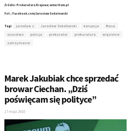
Źródło: Prokuratura Krajowa; wmeritum.pl
Fot.: Facebook.com/Jarosław Sokołowski
Tagi
jarosław s
Jarosław Sokołowski
korupcja
Masa
oszustwo
policja
prokurator
prokuratura
więzienie
zatrzymanie
Marek Jakubiak chce sprzedać
browar Ciechan. „Dziś
poświęcam się polityce”
17 maja 2018