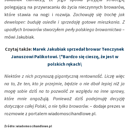
polegającą na przywracaniu do życia nieczynnych browarów,
które stawia na nogi i rozwija.
Zachowuję się trochę jak
deweloper: buduję osiedle i sprzedaję gotowe mieszkania. Z
upadłych browarów stworzyłem perły polskiego browarnictwa
–
mówi Jakubiak.
Czytaj także:
Marek Jakubiak sprzedał browar Tenczynek
Januszowi Palikotowi. \"Bardzo się cieszę, że jest w
polskich rękach\
Niektóre z nich przynoszą gigantyczną rentowność. Liczę więc
na to, że ten, kto je przejmie, będzie o nie dbał lepiej niż ja
mogę sobie dziś na to pozwolić ze względu na inne sprawy,
które mnie angażują. Ponieważ dziś podejmuję decyzję
dotyczące całej Polski, a nie tylko browarów
. – dodaje prezes w
rozmowie z portalem wiadomoscihandlowe.pl.
Źródło: wiadomoscihandlowe.pl