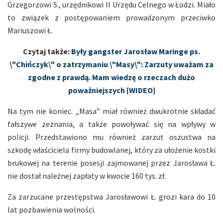
Grzegorzowi S., urzędnikowi II Urzędu Celnego w Łodzi. Miało
to związek z postępowaniem prowadzonym przeciwko
Mariuszowi Ł.
Czytaj także:
Były gangster Jarosław Maringe ps.
\"Chińczyk\" o zatrzymaniu \"Masy\": Zarzuty uważam za
zgodne z prawdą. Mam wiedzę o rzeczach dużo
poważniejszych [WIDEO]
Na tym nie koniec. „Masa” miał również dwukrotnie składać
fałszywe zeznania, a także powoływać się na wpływy w
policji. Przedstawiono mu również zarzut oszustwa na
szkodę właściciela firmy budowlanej, który za ułożenie kostki
brukowej na terenie posesji zajmowanej przez Jarosława Ł.
nie dostał należnej zapłaty w kwocie 160 tys. zł.
Za zarzucane przestępstwa Jarosławowi Ł. grozi kara do 10
lat pozbawienia wolności.