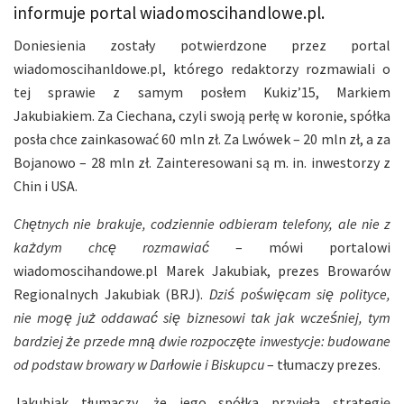
informuje portal wiadomoscihandlowe.pl.
Doniesienia zostały potwierdzone przez portal
wiadomoscihanldowe.pl, którego redaktorzy rozmawiali o
tej sprawie z samym posłem Kukiz’15, Markiem
Jakubiakiem. Za Ciechana, czyli swoją perłę w koronie, spółka
posła chce zainkasować 60 mln zł. Za Lwówek – 20 mln zł, a za
Bojanowo – 28 mln zł. Zainteresowani są m. in. inwestorzy z
Chin i USA.
Chętnych nie brakuje, codziennie odbieram telefony, ale nie z
każdym chcę rozmawiać
– mówi portalowi
wiadomoscihandowe.pl Marek Jakubiak, prezes Browarów
Regionalnych Jakubiak (BRJ).
Dziś poświęcam się polityce,
nie mogę już oddawać się biznesowi tak jak wcześniej, tym
bardziej że przede mną dwie rozpoczęte inwestycje: budowane
od podstaw browary w Darłowie i Biskupcu
– tłumaczy prezes.
Jakubiak tłumaczy, że jego spółka przyjęła strategię